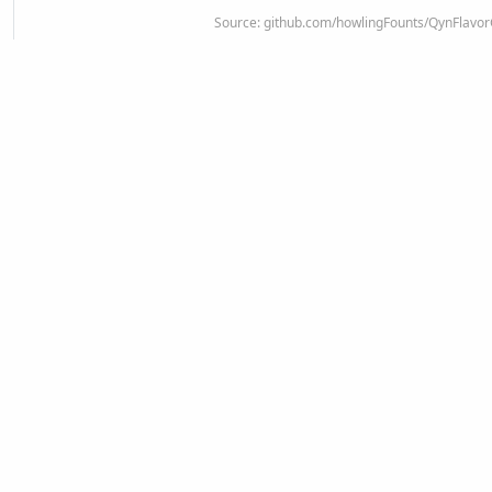
Source:
github.com/howlingFounts/QynFlavor
#
更新记录
Version 2.0.0 / 2026-02-11
完成跟进更新。
Version 1.0 / 2025-08-18
字体正式收录在 ZSFT 中。
显示全部
* 更新记录中日期表示在 ZSFT 中创建/
排版