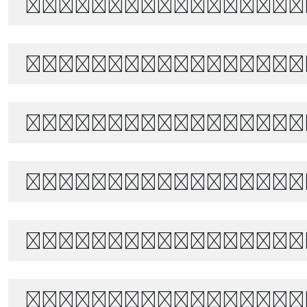
The quick brown f
Белый снег тихо п
あきのよの つきにさびしき をがは
별빛 아래, 바람이 불어오는 밤
世界宇宙浩瀚無垠，科技創新永無止境
Θέλει αρετή και τ