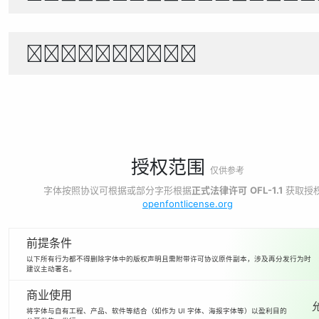
1234567890
授权范围
仅供参考
字体按照协议可根据或部分字形根据
正式法律许可
OFL-1.1
获取授
openfontlicense.org
前提条件
以下所有行为都不得删除字体中的版权声明且需附带许可协议原件副本，涉及再分发行为时
建议主动署名。
商业使用
将字体与自有工程、产品、软件等结合（如作为 UI 字体、海报字体等）以盈利目的