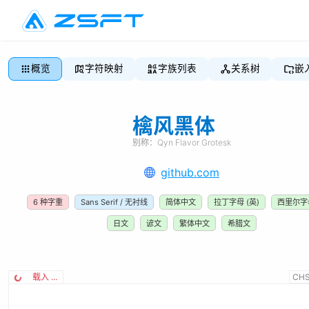
概览
字符映射
字族列表
关系树
嵌
檎风黑体
别称：
Qyn Flavor Grotesk
github.com
6
种字重
Sans Serif / 无衬线
简体中文
拉丁字母 (英)
西里尔字母
日文
谚文
繁体中文
希腊文
载入 ...