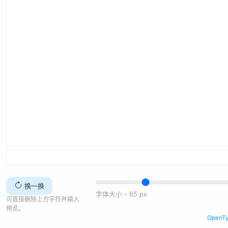
换一换
字体大小 -
65
px
可直接删除上方字符并输入
预览。
Open