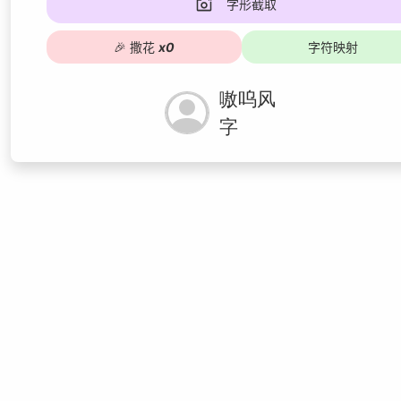
字形截取
🎉
撒花
x
0
字符映射
嗷呜风
字