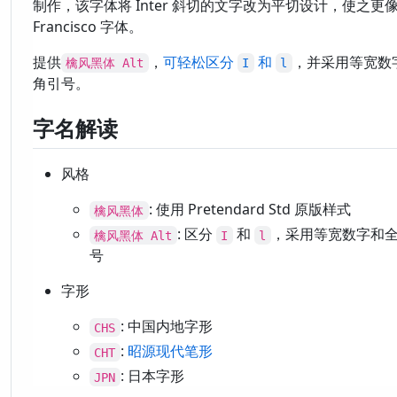
制作，该字体将 Inter 斜切的文字改为平切设计，使之更像 
Francisco 字体。
提供
，
可轻松区分
和
，并采用等宽数
檎风黑体 Alt
I
l
角引号。
字名解读
风格
: 使用 Pretendard Std 原版样式
檎风黑体
: 区分
和
，采用等宽数字和
檎风黑体 Alt
I
l
号
字形
: 中国内地字形
CHS
:
昭源现代笔形
CHT
: 日本字形
JPN