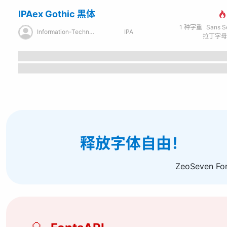
IPAex Gothic 黑体
1
种字重
Sans Seri
Information-Technology Promotion Agency
IPA
释放字体自由！
ZeoSeven Fo