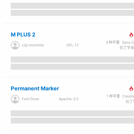
M PLUS 2
9
种字重
Sans Seri
coji morishita
OFL-1.1
Permanent Marker
1
种字重
Creati
Font Diner
Apache-2.0
拉丁字