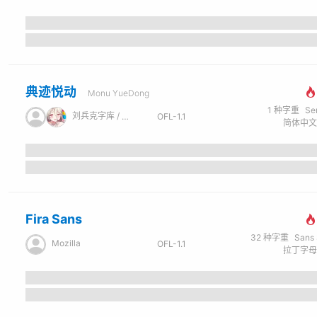
典迹悦动
Monu YueDong
1
种字重
Se
刘兵克字库 / 綿雲飴里
OFL-1.1
Fira Sans
32
种字重
Sans Se
Mozilla
OFL-1.1