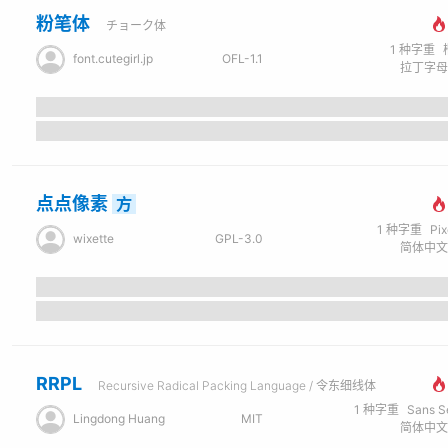
粉笔体
チョーク体
1
种字重
font.cutegirl.jp
OFL-1.1
点点像素
方
1
种字重
Pi
wixette
GPL-3.0
RRPL
Recursive Radical Packing Language / 令东细线体
1
种字重
Sans Seri
Lingdong Huang
MIT