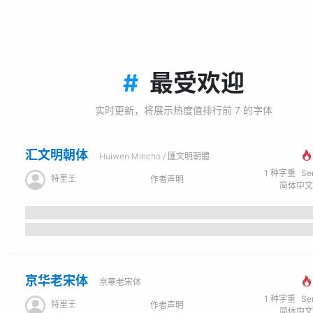
#
最受欢迎
实时更新，将展示热度值排行前 7 的字体
汇文明朝体
Huiwen Mincho / 匯文明朝體
1
种字重
Se
特里王
作者声明
京华老宋体
京華老宋体
1
种字重
Se
特里王
作者声明