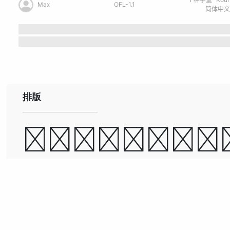
Max
OFL-1.1
排版
道可道，非常道；
可名，非常名。
古今之成大事业、大学问者