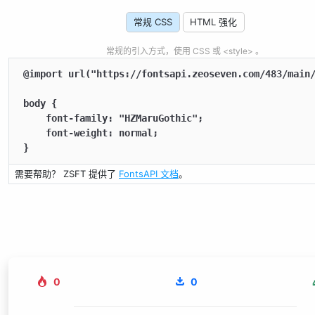
常规 CSS
HTML 强化
常规的引入方式，使用 CSS 或 <style> 。
@import url("https://fontsapi.zeoseven.com/483/main/
body {

    font-family: "HZMaruGothic";

    font-weight: normal;

}
需要帮助？ ZSFT 提供了
FontsAPI 文档
。
0
0