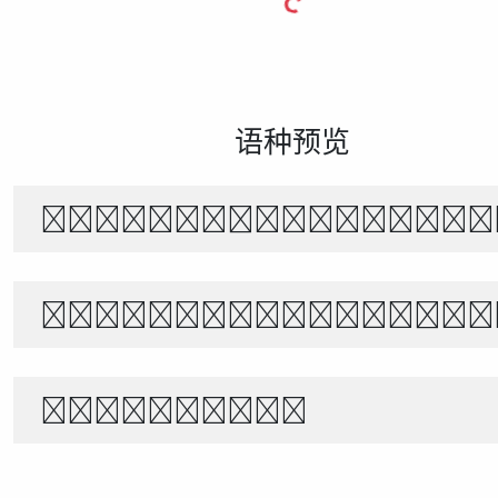
语种预览
风起时，花落无声。月下独行，山水相
世界宇宙浩瀚無垠，科技創新永無止境
1234567890