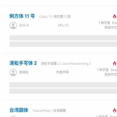
俐方体 11 号
Cubic 11 / 俐方體 11 號
1
种字重
Pi
ACh-K
OFL-1.1
清松手写体 2
清松手寫體 2 / JasonHandwriting 2
1
种字重
Scr
游清松
作者声明
台湾圆体
TaiwanPearl / 台灣圓體
1
种字重
Rou