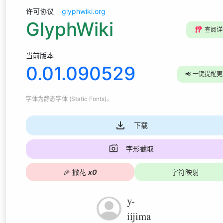
许可协议
glyphwiki.org
GlyphWiki
⁉️
查阅详
当前版本
0.01.090529
📢
一键提醒更
字体为
静态字体 (Static Fonts)
。
下载
字形截取
🎉
撒花
x
0
字符映射
y-
iijima