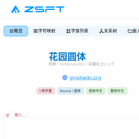
概览
字符映射
字族列表
关系树
嵌
花园圆体
别称：
HZMaruGothic / 花園丸ゴシック
glyphwiki.org
1
种字重
Round / 圆体
简体中文
繁体中文
载入 ...