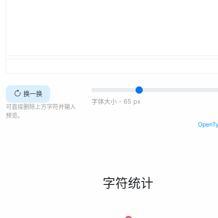
换一换
字体大小 -
65
px
可直接删除上方字符并输入
预览。
Open
字符统计