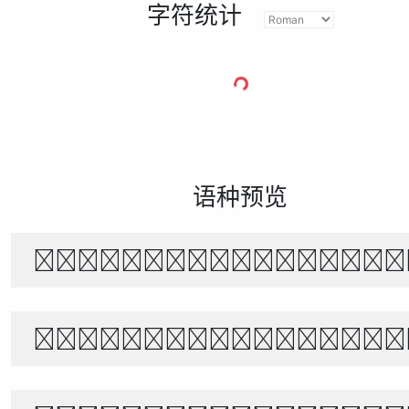
字符统计
语种预览
The quick brown f
Белый снег тихо п