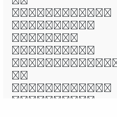
of
foolishness,
it was the
epoch of
belief, it
was the epoc
of
incredulity,
it was the
season of