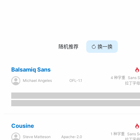
随机推荐
换一换
Balsamiq Sans
4
种字重
Sans Seri
Michael Angeles
OFL-1.1
Cousine
1
种字重
Sans Seri
Steve Matteson
Apache-2.0