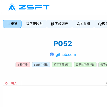
概览
字符映射
字族列表
关系树
嵌
P052
github.com
4
种字重
Serif / 衬线
拉丁字母 (英)
西里尔字母 (俄)
希腊
载入 ...