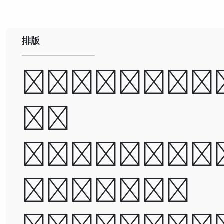
排版
A man ca
be
destroye
but not