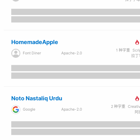
HomemadeApple
1
种字重
Scr
Font Diner
Apache-2.0
拉丁字
Noto Nastaliq Urdu
2
种字重
Creati
Google
Apache-2.0
阿