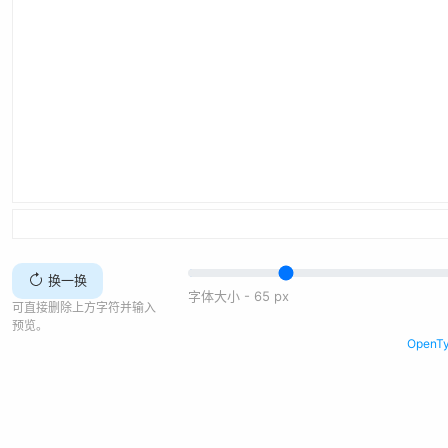
换一换
字体大小 -
65
px
可直接删除上方字符并输入
预览。
Open