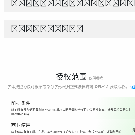
Θέλει αρετή και τ
1234567890
授权范围
仅供参考
字体按照协议可根据或部分字形根据
正式法律许可
OFL-1.1
获取授权。
gi
前提条件
以下所有行为都不得删除字体中的版权声明且需附带许可协议原件副本，涉及再分发行为时
建议主动署名。
商业使用
将字体与自有工程、产品、软件等结合（如作为 UI 字体、海报字体等）以盈利目的