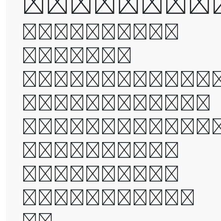
defeated
It was the
best of
times, it wa
the worst of
times, it wa
the age of
wisdom, it
was the age