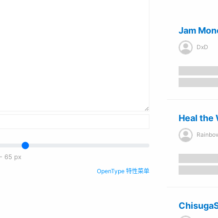
Jam Mon
DxD
Heal the
Rainbow 
-
65
px
OpenType 特性菜单
Chisuga