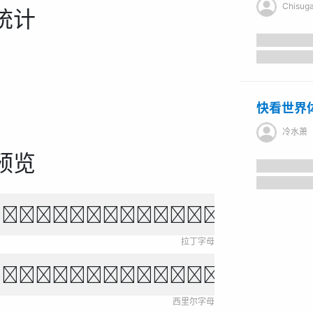
Chisug
统计
快看世界
冷水萧
预览
own fox jumps over 
拉丁字母
ихо падает, звёзды 
西里尔字母