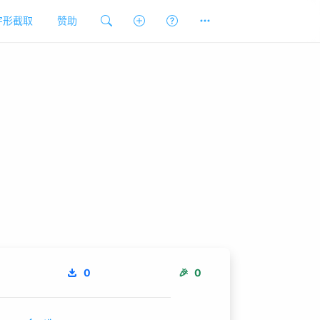
字形截取
赞助
0
🎉
0