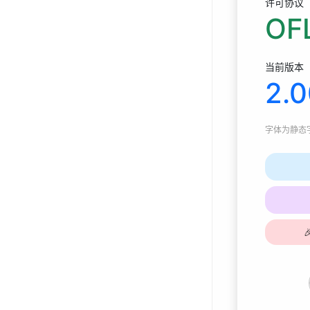
许可协议
OFL
当前版本
2.
字体为
静态字体
