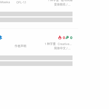
1
种字重
楷书风格
aMaeka
OFL-1.1
变体假名 / 简体中文 / 拉丁字母 (英) / 西里尔字母 (俄) / 日文 / 谚文 / 繁体中文 / 希腊文
体
🎉
0
0
1
种字重
Creative / 创意
作者声明
简体中文 / 拉丁字母 (英)
the lazy dog.
мерцают в ночи.