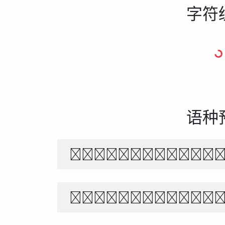
字符
语种
The quick br
Белый снег т