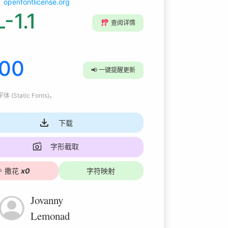
openfontlicense.org
-1.1
⁉️
查阅详情
000
📢
一键提醒更新
 (Static Fonts)
。
下载
字形截取

撒花
x
0
字符映射
Jovanny
Lemonad