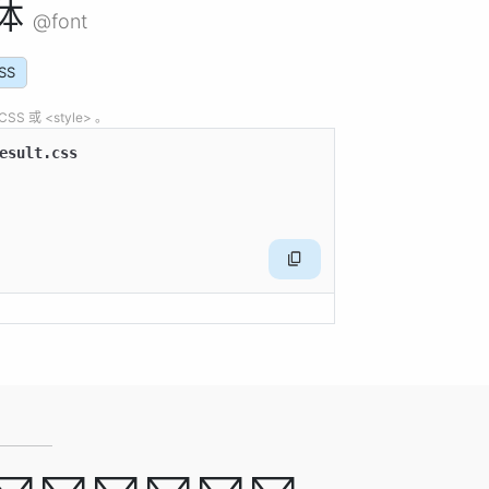
体
@font
SS
 或 <style> 。
esult.css
