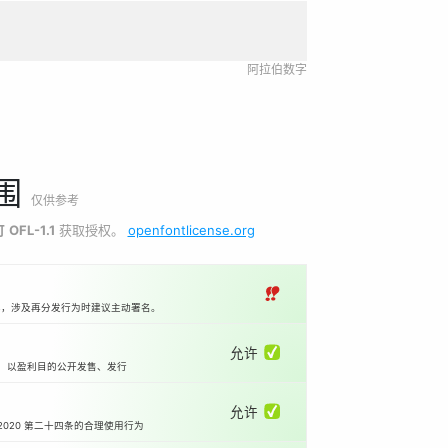
阿拉伯数字
围
仅供参考
可
OFL-1.1
获取授权。
openfontlicense.org
‼
本，涉及再分发行为时建议主动署名。
允许 ✅
等）以盈利目的公开发售、发行
允许 ✅
2020 第二十四条的合理使用行为