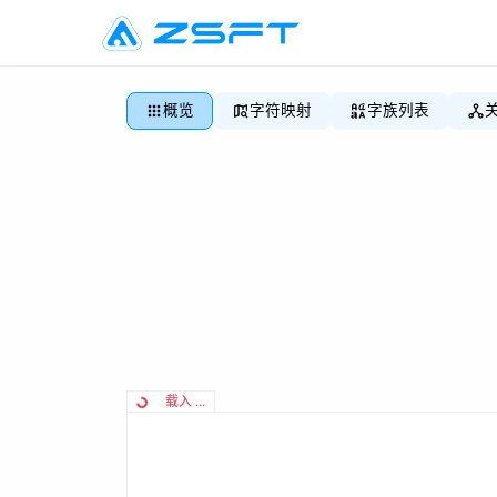
概览
字符映射
字族列表
载入 ...