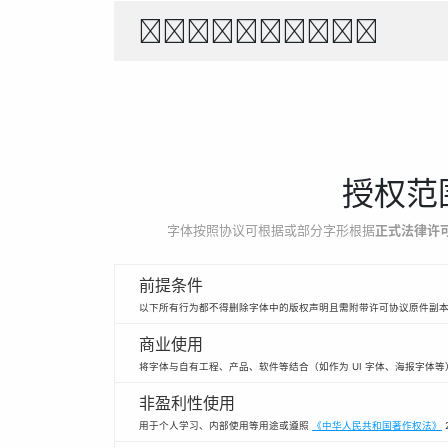
1234567890
授权范
字体按照协议可根据或部分字形根据
正式法律许
前提条件
以下所有行为都不得删除字体中的版权声明且需附带许可协议原件副
商业使用
将字体与自有工程、产品、软件等结合（如作为 UI 字体、海报字体
非盈利性使用
用于个人学习、内部使用等用途或遵照
《中华人民共和国著作权法》