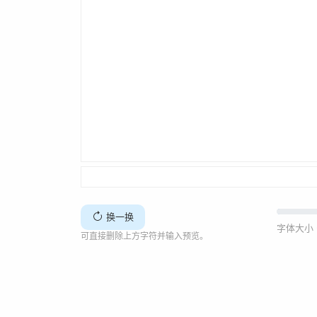
换一换
字体大小 
可直接删除上方字符并输入预览。