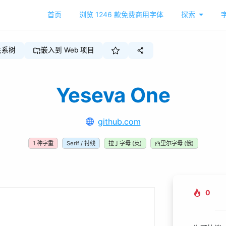
首页
浏览
1246
款免费商用字体
探索
关系树
嵌入到 Web 项目
Yeseva One
github.com
1
种字重
Serif / 衬线
拉丁字母 (英)
西里尔字母 (俄)
0