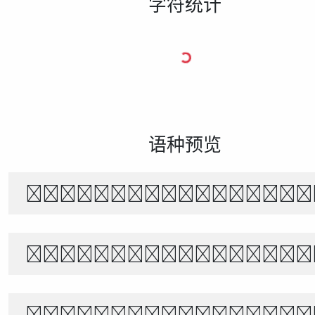
字符统计
语种预览
The quick brown f
Белый снег тихо п
あきのよの つきにさびしき をがは