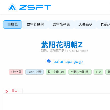
概览
字符映射
字族列表
关系树
嵌
紫阳花明朝Z
别称：
紫陽花明朝Z / AjisaiMinchoZ
ipafont.ipa.go.jp
1
种字重
Serif / 衬线
拉丁字母 (英)
西里尔字母 (俄)
日文
载入 ...