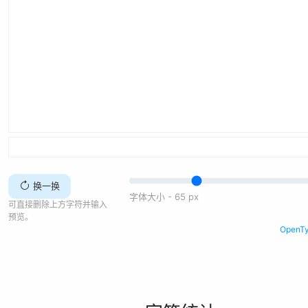
换一换
字体大小 -
65
px
可直接删除上方字符并输入
预览。
Open