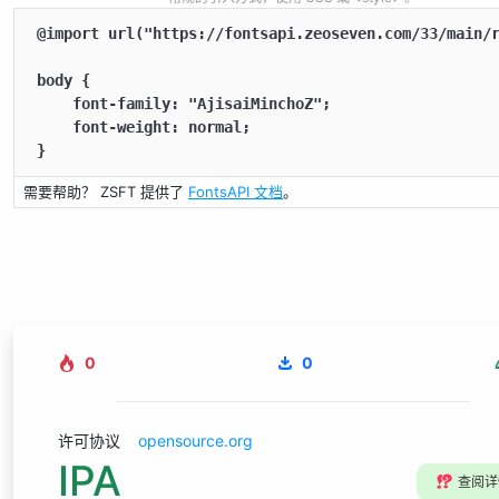
@import url("https://fontsapi.zeoseven.com/33/main/r
body {

    font-family: "AjisaiMinchoZ";

    font-weight: normal;

}
需要帮助？ ZSFT 提供了
FontsAPI 文档
。
0
0
许可协议
opensource.org
IPA
⁉️
查阅详