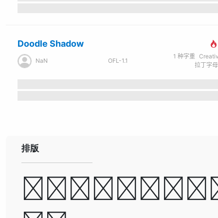
Doodle Shadow
1
种字重
Creati
NaN
OFL-1.1
排版
A man ca