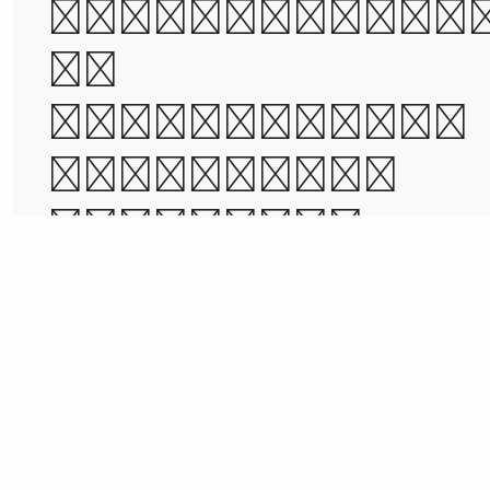
was the epoc
of
incredulity,
it was the
season of
Light, it wa
the season o
Darkness, it
was the
spring of