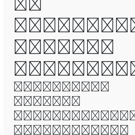
be
destroye
but not
defeated
It was the
best of
times, it wa
the worst of