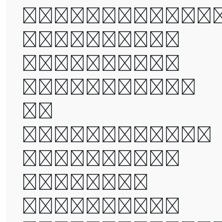
times, it wa
the age of
wisdom, it
was the age
of
foolishness,
it was the
epoch of
belief, it