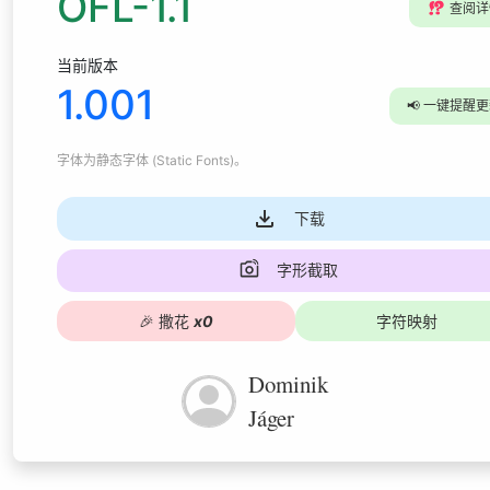
OFL-1.1
⁉️
查阅详
当前版本
1.001
📢
一键提醒更
字体为
静态字体 (Static Fonts)
。
下载
字形截取
🎉
撒花
x
0
字符映射
Dominik
Jáger