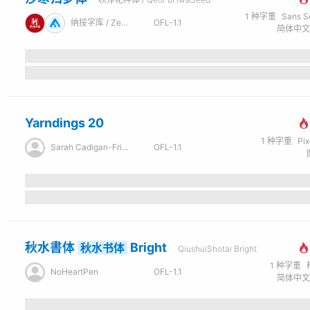
1
种字重
Sans Seri
纳挼字库 / ZeoSeven Fonts
OFL-1.1
Yarndings 20
1
种字重
Pi
Sarah Cadigan-Fried
OFL-1.1
秋水書体
Bright
秋水书体
QiushuiShotai Bright
1
种字重
NoHeartPen
OFL-1.1