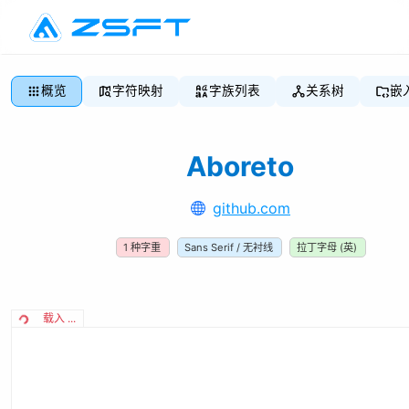
概览
字符映射
字族列表
关系树
嵌
Aboreto
github.com
1
种字重
Sans Serif / 无衬线
拉丁字母 (英)
载入 ...