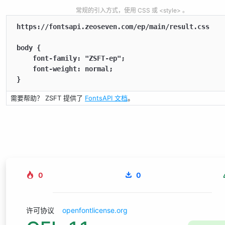
常规的引入方式，使用 CSS 或 <style> 。
https://fontsapi.zeoseven.com/ep/main/result.css

body {

    font-family: "ZSFT-ep";

    font-weight: normal;

}
需要帮助？ ZSFT 提供了
FontsAPI 文档
。
0
0
许可协议
openfontlicense.org