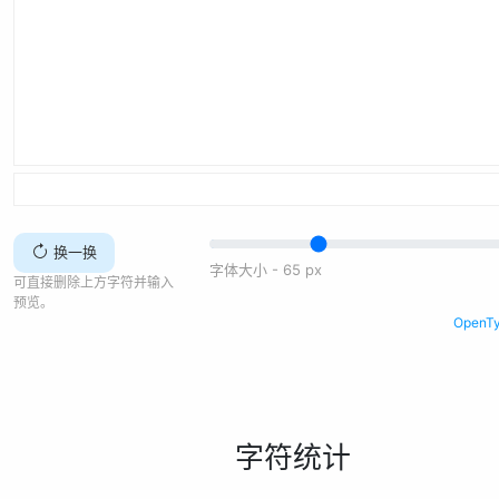
换一换
字体大小 -
65
px
可直接删除上方字符并输入
预览。
Open
字符统计