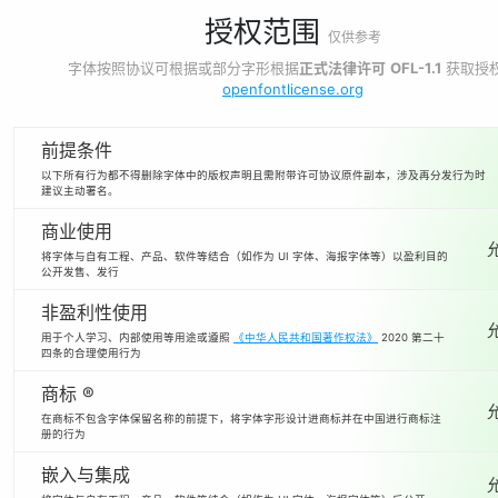
授权范围
仅供参考
字体按照协议可根据或部分字形根据
正式法律许可
OFL-1.1
获取授
openfontlicense.org
前提条件
以下所有行为都不得删除字体中的版权声明且需附带许可协议原件副本，涉及再分发行为时
建议主动署名。
商业使用
将字体与自有工程、产品、软件等结合（如作为 UI 字体、海报字体等）以盈利目的
公开发售、发行
非盈利性使用
用于个人学习、内部使用等用途或遵照
《中华人民共和国著作权法》
2020 第二十
四条的合理使用行为
商标 ®
在商标不包含字体保留名称的前提下，将字体字形设计进商标并在中国进行商标注
册的行为
嵌入与集成