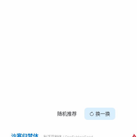
随机推荐
换一换
沙寒归梦体
秋浮花种体 / QeoFuHwaSeed