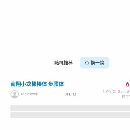
随机推荐
换一换
南翔小龙棒棒体 步骤体
1
种字重
Sans Seri
robinswell
OFL-1.1
拉丁字