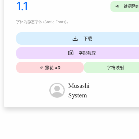
1.1
📢
一键提醒更
字体为
静态字体 (Static Fonts)
。
下载
字形截取
🎉
撒花
x
0
字符映射
Musashi
System