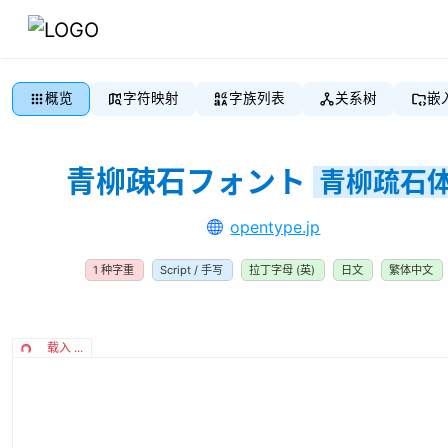
概览
字符映射
字族列表
关系树
嵌
青柳疎石フォント
青柳疏石
opentype.jp
1
种字重
Script / 手写
拉丁字母 (英)
日文
繁体中文
载入 ...