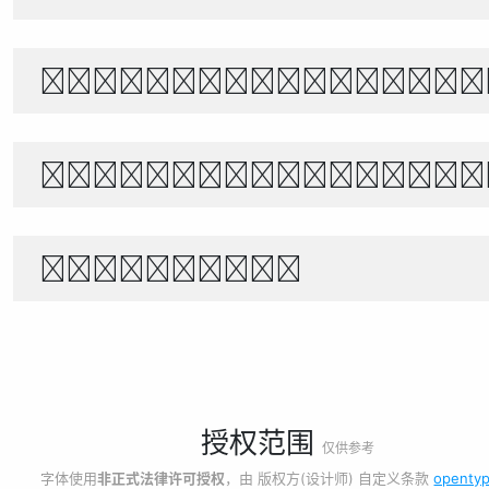
あきのよの つきにさびしき をがは
世界宇宙浩瀚無垠，科技創新永無止境
1234567890
授权范围
仅供参考
字体使用
非正式法律许可授权
，由 版权方(设计师) 自定义条款
opentyp