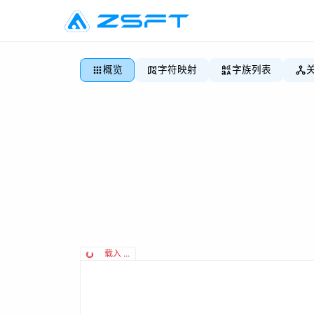
概览
字符映射
字族列表
载入 ...