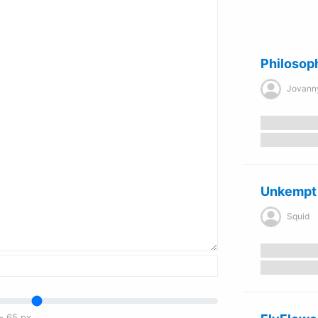
Philosop
Jovanny 
Unkempt
Squid
-
65
px