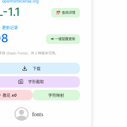
openfontlicense.org
-1.1
⁉️
查阅详情
更新记录
08
📢
一键提醒更新
 (Static Fonts)
，共 2 种版本可用
。
下载
字形截取

撒花
x
0
字符映射
fonts