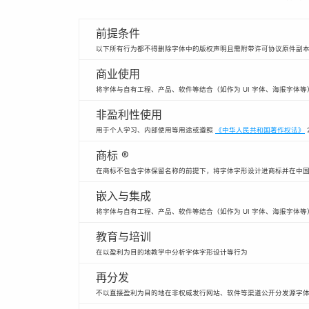
前提条件
以下所有行为都不得删除字体中的版权声明且需附带许可协议原件副
商业使用
将字体与自有工程、产品、软件等结合（如作为 UI 字体、海报字体
非盈利性使用
用于个人学习、内部使用等用途或遵照
《中华人民共和国著作权法》
商标 ®
在商标不包含字体保留名称的前提下，将字体字形设计进商标并在中
嵌入与集成
将字体与自有工程、产品、软件等结合（如作为 UI 字体、海报字体等
教育与培训
在以盈利为目的地教学中分析字体字形设计等行为
再分发
不以直接盈利为目的地在非权威发行网站、软件等渠道公开分发源字