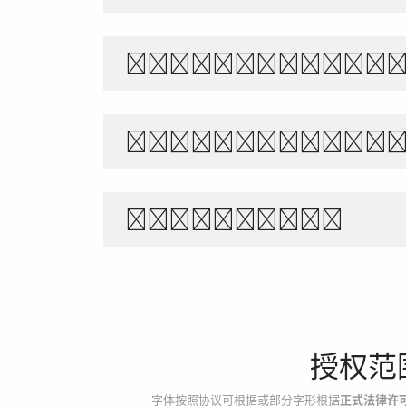
Белый снег т
Θέλει αρετή 
1234567890
授权范
字体按照协议可根据或部分字形根据
正式法律许