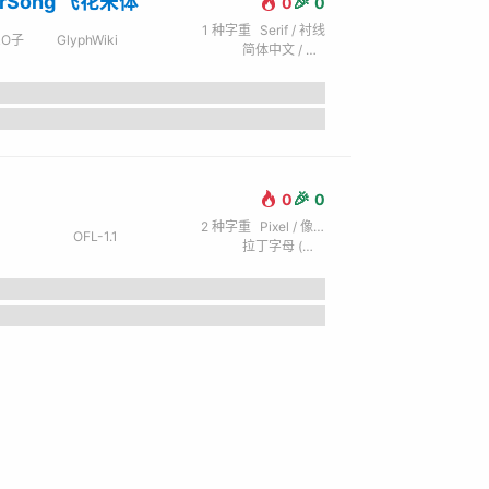
erSong 飞花宋体
🎉
0
0
1
种字重
Serif / 衬线
RO子
GlyphWiki
简体中文 / 拉丁字母 (英) / 谚文
🎉
0
0
2
种字重
Pixel / 像素
OFL-1.1
拉丁字母 (英) / 西里尔字母 (俄) / 希腊文
the lazy dog.