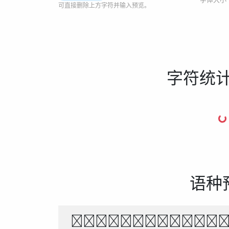
可直接删除上方字符并输入预览。
字符统
语种
The quick br