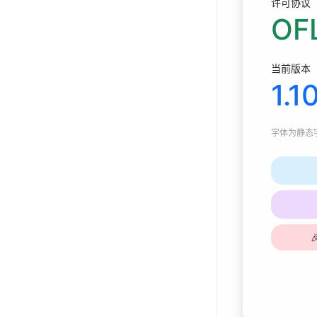
许可协议
OFL
当前版本
1.1
字体为
静态字体
