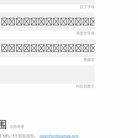
拉丁字母
ихо падает, звёзды 
西里尔字母
και τόλμη η ελευθερ
希腊文
阿拉伯数字
围
仅供参考
可
OFL-1.1
获取授权。
openfontlicense.org