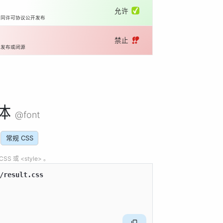
允许 ✅
相同许可协议公开发布
禁止 ‼️
开发布或闭源
体
@font
常规 CSS
 或 <style> 。
/result.css
