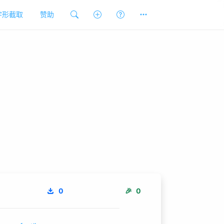
字形截取
赞助
0
🎉
0