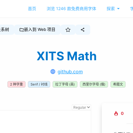
首页
浏览
1246
款免费商用字体
探索
关系树
嵌入到 Web 项目
XITS Math
github.com
2
种字重
Serif / 衬线
拉丁字母 (英)
西里尔字母 (俄)
希腊文
0