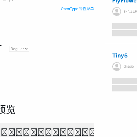
FlyFlow
OpenType 特性菜单
skr_ZE
计
Tiny5
Gissio
预览
own fox jumps over 