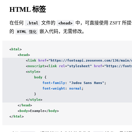
HTML 标签
在任何
文件的
中，可直接使用 ZSFT 所
.html
<head>
的
嵌入代码，无需修改。
HTML 强化
<
html
>
    <
head
>
        <
link
 href
=
"https://fontsapi.zeoseven.com/136/main/
        <
noscript
><
link
 rel
=
"stylesheet"
 href
=
"https://font
        <
style
>
            body
 {
                font-family
: 
"Judou Sans Hans"
;
                font-weight
: 
normal
;
            }
        </
style
>
    </
head
>
    <
body
>Example</
body
>
</
html
>