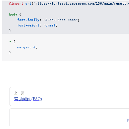
@import
 url
(
"https://fontsapi.zeoseven.com/136/main/result.
body
 {
    font-family
: 
"Judou Sans Hans"
;
    font-weight
: 
normal
;
}
*
 {
    margin
: 
0
;
}
Pager
上一页
常见问题 (FAQ)
N