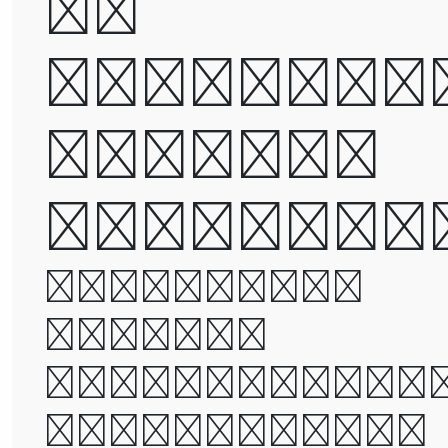
be
destroye
but not
defeated
It was the
best of
times, it wa
the worst of