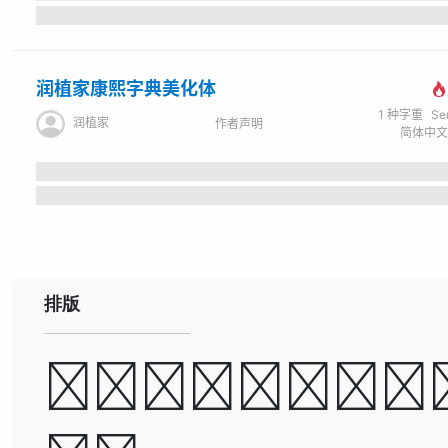
润植家康熙字典美化体
1
种字重
Se
润植家
作者声明
排版
A man ca