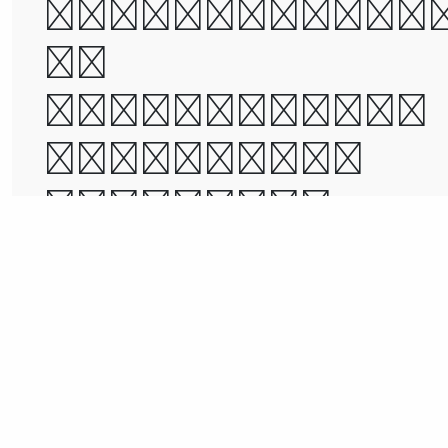
was the epoc
of
incredulity,
it was the
season of
Light, it wa
the season o
Darkness, it
was the
spring of