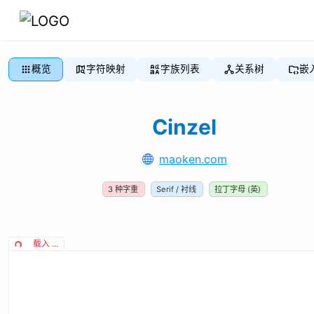
概览
字符映射
字族列表
关系树
嵌
Cinzel
maoken.com
3
种字重
Serif / 衬线
拉丁字母 (英)
载入 ...