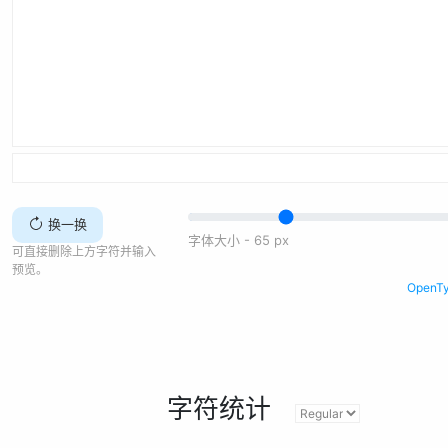
换一换
字体大小 -
65
px
可直接删除上方字符并输入
预览。
Open
字符统计