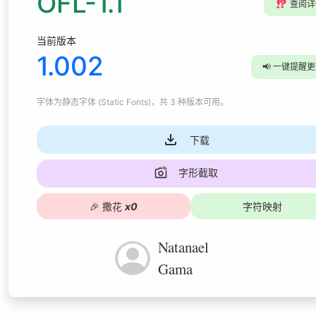
OFL-1.1
⁉️
查阅详
当前版本
1.002
📢
一键提醒更
字体为
静态字体 (Static Fonts)
，共 3 种版本可用
。
下载
字形截取
🎉
撒花
x
0
字符映射
Natanael
Gama