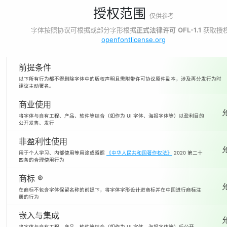
授权范围
仅供参考
字体按照协议可根据或部分字形根据
正式法律许可
OFL-1.1
获取授
openfontlicense.org
前提条件
以下所有行为都不得删除字体中的版权声明且需附带许可协议原件副本，涉及再分发行为时
建议主动署名。
商业使用
将字体与自有工程、产品、软件等结合（如作为 UI 字体、海报字体等）以盈利目的
公开发售、发行
非盈利性使用
用于个人学习、内部使用等用途或遵照
《中华人民共和国著作权法》
2020 第二十
四条的合理使用行为
商标 ®
在商标不包含字体保留名称的前提下，将字体字形设计进商标并在中国进行商标注
册的行为
嵌入与集成
将字体与自有工程、产品、软件等结合（如作为 UI 字体、海报字体等）后公开