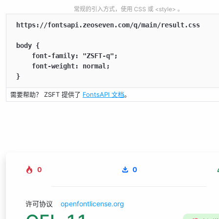
常规的引入方式，使用 CSS 或 <style> 。
https://fontsapi.zeoseven.com/q/main/result.css

body {

    font-family: "ZSFT-q";

    font-weight: normal;

}
需要帮助？ ZSFT 提供了
FontsAPI 文档
。
0
0
许可协议
openfontlicense.org