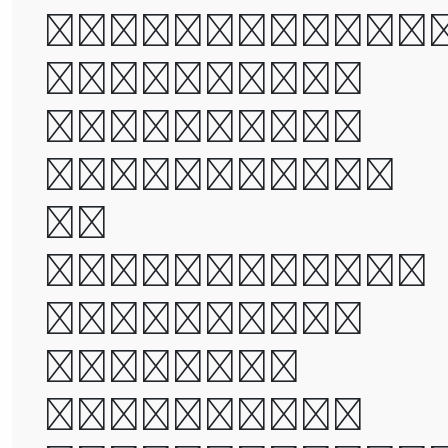
times, it wa
the age of
wisdom, it
was the age
of
foolishness,
it was the
epoch of
belief, it