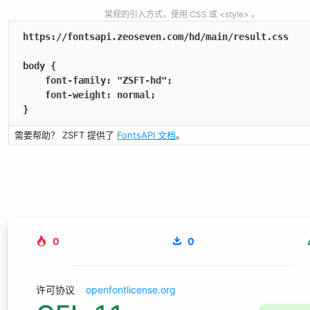
常规的引入方式，使用 CSS 或 <style> 。
https://fontsapi.zeoseven.com/hd/main/result.css

body {

    font-family: "ZSFT-hd";

    font-weight: normal;

}
需要帮助？ ZSFT 提供了
FontsAPI 文档
。
0
0
许可协议
openfontlicense.org