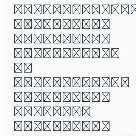
times, it wa
the age of
wisdom, it
was the age
of
foolishness,
it was the
epoch of
belief, it