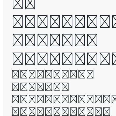
be
destroye
but not
defeated
It was the
best of
times, it wa
the worst of