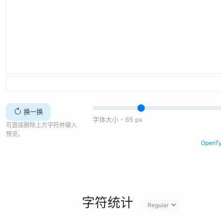
换一换
字体大小 -
65
px
可直接删除上方字符并输入
预览。
Open
字符统计