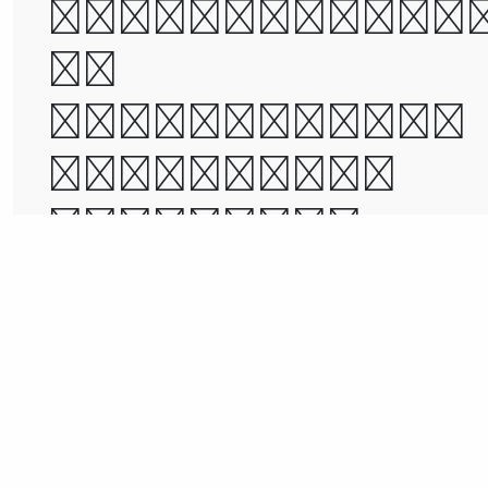
was the epoc
of
incredulity,
it was the
season of
Light, it wa
the season o
Darkness, it
was the
spring of