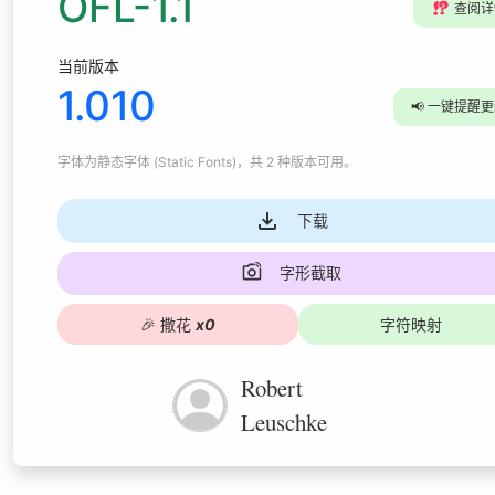
OFL-1.1
⁉️
查阅详
当前版本
1.010
📢
一键提醒更
字体为
静态字体 (Static Fonts)
，共 2 种版本可用
。
下载
字形截取
🎉
撒花
x
0
字符映射
Robert
Leuschke