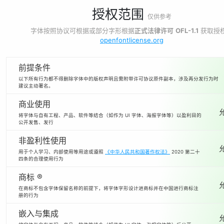
授权范围
仅供参考
字体按照协议可根据或部分字形根据
正式法律许可
OFL-1.1
获取授
openfontlicense.org
前提条件
以下所有行为都不得删除字体中的版权声明且需附带许可协议原件副本，涉及再分发行为时
建议主动署名。
商业使用
将字体与自有工程、产品、软件等结合（如作为 UI 字体、海报字体等）以盈利目的
公开发售、发行
非盈利性使用
用于个人学习、内部使用等用途或遵照
《中华人民共和国著作权法》
2020 第二十
四条的合理使用行为
商标 ®
在商标不包含字体保留名称的前提下，将字体字形设计进商标并在中国进行商标注
册的行为
嵌入与集成