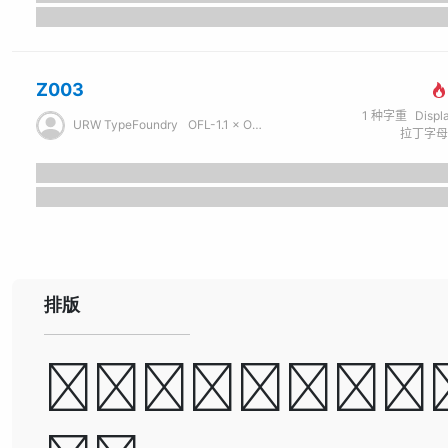
Z003
1
种字重
Displ
URW TypeFoundry
OFL-1.1 × Other
排版
A man ca