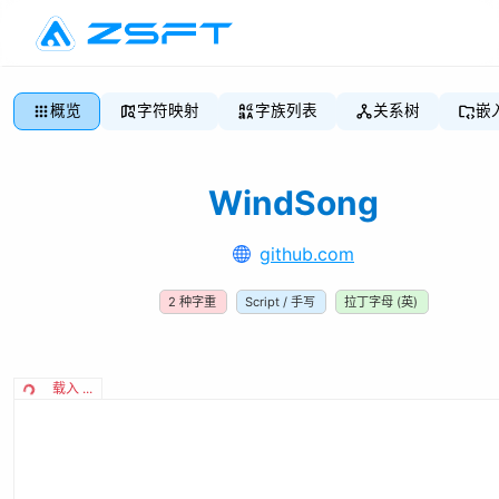
概览
字符映射
字族列表
关系树
嵌
WindSong
github.com
2
种字重
Script / 手写
拉丁字母 (英)
载入 ...