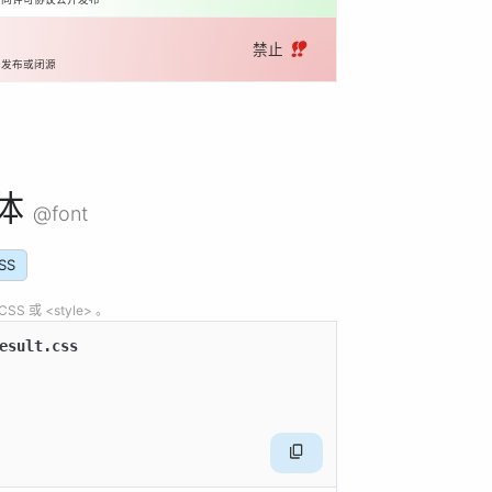
禁止 ‼️
开发布或闭源
体
@font
SS
 或 <style> 。
esult.css
