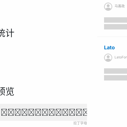
马善政
统计
Lato
LatoFon
预览
own fox jumps over 
拉丁字母