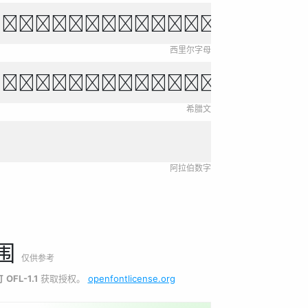
ихо падает, звёзды 
西里尔字母
και τόλμη η ελευθερ
希腊文
阿拉伯数字
围
仅供参考
可
OFL-1.1
获取授权。
openfontlicense.org