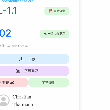
openfontlicense.org
-1.1
⁉️
查阅详情
002
📢
一键提醒更新
 (Variable Fonts)
。
下载
字形截取

撒花
x
0
字符映射
Christian
Thalmann