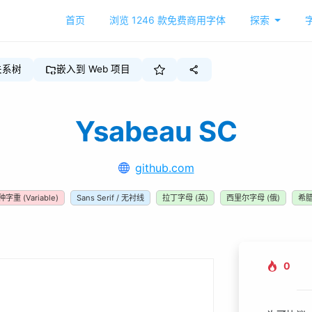
首页
浏览
1246
款免费商用字体
探索
关系树
嵌入到 Web 项目
Ysabeau SC
github.com
种字重
(Variable)
Sans Serif / 无衬线
拉丁字母 (英)
西里尔字母 (俄)
希
0