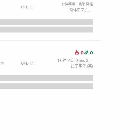
1
种字重
毛笔风格
OFL-1.1
简体中文 / 拉丁字母 (英)
🎉
0
0
18
种字重
Sans Serif / 无衬线
ts
OFL-1.1
拉丁字母 (英)
the lazy dog.