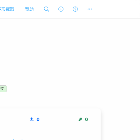
字形截取
赞助
腊文
0
🎉
0