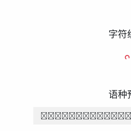
字符
语种
The quick br