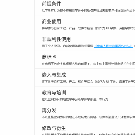
前提条件
以下所有行为都不得删除字体中的版权声明且需附带许可协议原件副
商业使用
将字体与自有工程、产品、软件等结合（如作为 UI 字体、海报字体
非盈利性使用
用于个人学习、内部使用等用途或遵照
《中华人民共和国著作权法》
商标 ®
在商标不包含字体保留名称的前提下，将字体字形设计进商标并在中
嵌入与集成
将字体与自有工程、产品、软件等结合（如作为 UI 字体、海报字体等
教育与培训
在以盈利为目的地教学中分析字体字形设计等行为
再分发
不以直接盈利为目的地在非权威发行网站、软件等渠道公开分发源字
修改与衍生
在衍生版本不使用字体保留名称的前提下，修改字体文件等行为后以