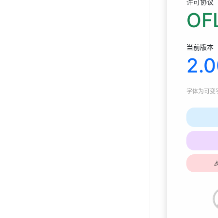
许可协议
OFL
当前版本
2.
字体为
可变字体
