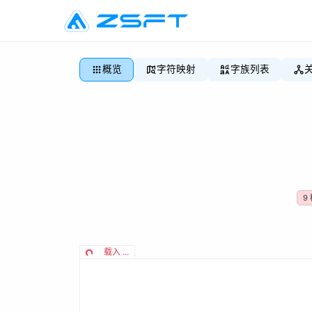
概览
字符映射
字族列表
9
载入 ...