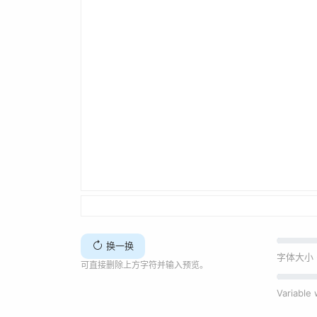
换一换
字体大小 
可直接删除上方字符并输入预览。
Variabl