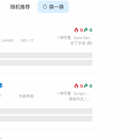
随机推荐
换一换
🎉
0
0
1
种字重
Sans Serif / 无衬线
 Junold
OFL-1.1
拉丁字母 (英)
体
🎉
0
0
1
种字重
Script / 手写
字
作者声明
简体中文 / 拉丁字母 (英)