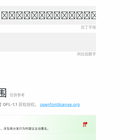
own fox jumps over 
拉丁字母
阿拉伯数字
围
仅供参考
可
OFL-1.1
获取授权。
openfontlicense.org
‼
本，涉及再分发行为时建议主动署名。