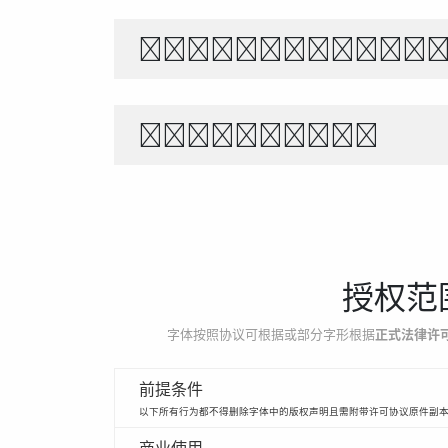
The quick br
1234567890
授权范
字体按照协议可根据或部分字形根据
正式法律许
前提条件
以下所有行为都不得删除字体中的版权声明且需附带许可协议原件副