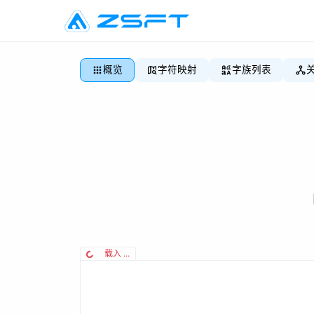
概览
字符映射
字族列表
载入 ...