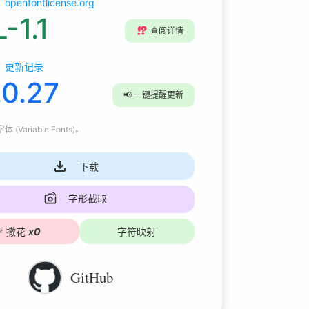
openfontlicense.org
-1.1
⁉️
查阅详情
更新记录
.0.27
📢
一键提醒更新
 (Variable Fonts)
。
下载
字形截取

撒花
x
0
字符映射
GitHub