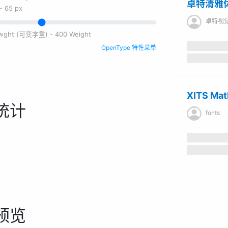
卓特清雅
-
65
px
卓特视
e wght (可变字重) - 400 Weight
OpenType 特性菜单
XITS Mat
统计
fonts
预览