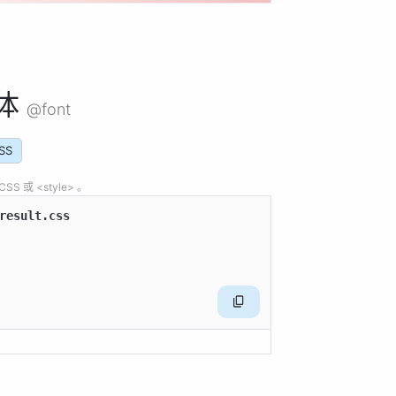
体
@font
SS
 或 <style> 。
result.css
