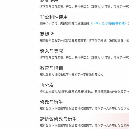
商业使用
将字体与自有工程、产品、软件等结合（如作为 UI 字体、海报字体
非盈利性使用
用于个人学习、内部使用等用途或遵照
《中华人民共和国著作权法》
商标 ®
在商标不包含字体保留名称的前提下，将字体字形设计进商标并在中
嵌入与集成
将字体与自有工程、产品、软件等结合（如作为 UI 字体、海报字体等
教育与培训
在以盈利为目的地教学中分析字体字形设计等行为
再分发
不以直接盈利为目的地在非权威发行网站、软件等渠道公开分发源字
修改与衍生
在衍生版本不使用字体保留名称的前提下，修改字体文件等行为后以
跨协议修改与衍生
在衍生版本不使用字体保留名称的前提下，修改字体文件等行为后公