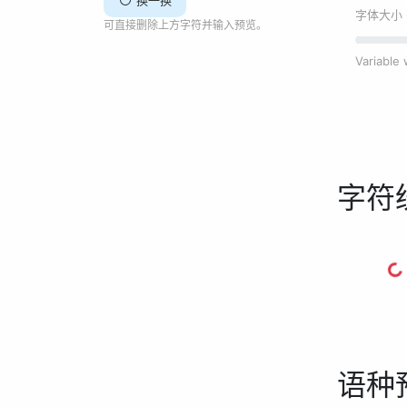
换一换
字体大小 
可直接删除上方字符并输入预览。
Variabl
字符
语种