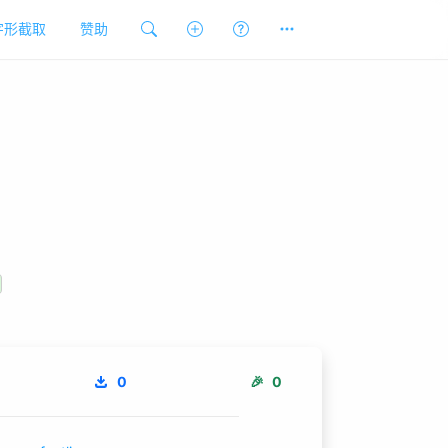
字形截取
赞助
0
🎉
0