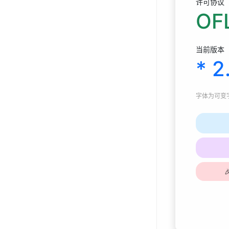
许可协议
OFL
当前版本
* 2
字体为
可变字体
