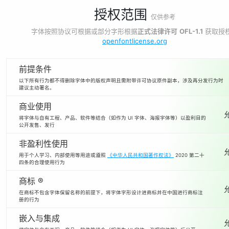
授权范围
仅供参考
字体按照协议可根据或部分字形根据
正式法律许可
OFL-1.1
获取授
openfontlicense.org
前提条件
以下所有行为都不得删除字体中的版权声明且需附带许可协议原件副本，涉及再分发行为时
建议主动署名。
商业使用
将字体与自有工程、产品、软件等结合（如作为 UI 字体、海报字体等）以盈利目的
公开发售、发行
非盈利性使用
用于个人学习、内部使用等用途或遵照
《中华人民共和国著作权法》
2020 第二十
四条的合理使用行为
商标 ®
在商标不包含字体保留名称的前提下，将字体字形设计进商标并在中国进行商标注
册的行为
嵌入与集成