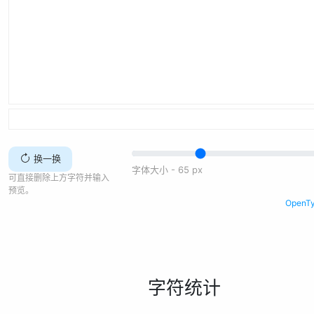
换一换
字体大小 -
65
px
可直接删除上方字符并输入
预览。
Open
字符统计