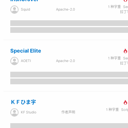
1
种字重
Se
Squid
Apache-2.0
拉丁字
Special Elite
1
种字重
Se
AOETI
Apache-2.0
拉丁字
ＫＦひま字
1
种字重
Scr
KF Studio
作者声明