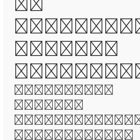
be
destroye
but not
defeated
It was the
best of
times, it wa
the worst of