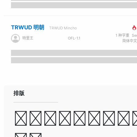
TRWUD 明朝
TRWUD Mincho
1
种字重
Se
特里王
OFL-1.1
排版
A man ca