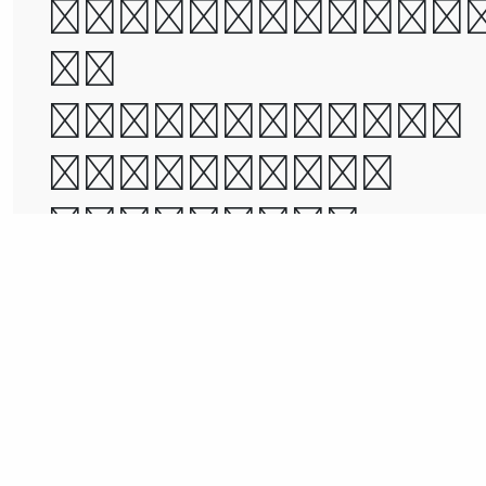
was the epoc
of
incredulity,
it was the
season of
Light, it wa
the season o
Darkness, it
was the
spring of