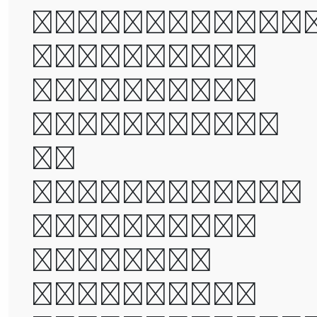
times, it wa
the age of
wisdom, it
was the age
of
foolishness,
it was the
epoch of
belief, it