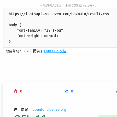
常规的引入方式，使用 CSS 或 <style> 。
https://fontsapi.zeoseven.com/bq/main/result.css

body {

    font-family: "ZSFT-bq";

    font-weight: normal;

}
需要帮助？ ZSFT 提供了
FontsAPI 文档
。
0
0
许可协议
openfontlicense.org