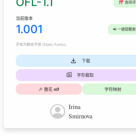
OFL-1.1
⁉️
查阅详
当前版本
1.001
📢
一键提醒更
字体为
静态字体 (Static Fonts)
。
下载
字形截取
🎉
撒花
x
0
字符映射
Irina
Smirnova