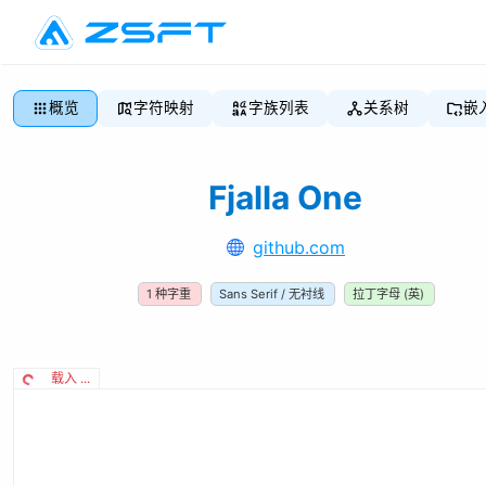
概览
字符映射
字族列表
关系树
嵌
Fjalla One
github.com
1
种字重
Sans Serif / 无衬线
拉丁字母 (英)
载入 ...