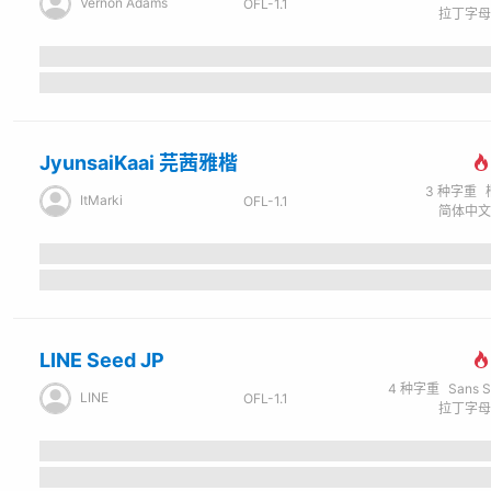
Vernon Adams
OFL-1.1
JyunsaiKaai 芫茜雅楷
3
种字重
ItMarki
OFL-1.1
LINE Seed JP
4
种字重
Sans Seri
LINE
OFL-1.1