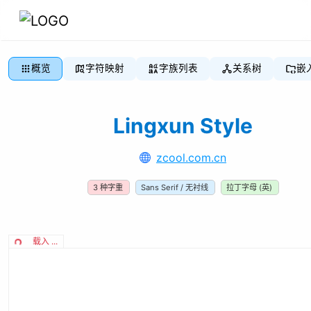
概览
字符映射
字族列表
关系树
嵌
Lingxun Style
zcool.com.cn
3
种字重
Sans Serif / 无衬线
拉丁字母 (英)
载入 ...