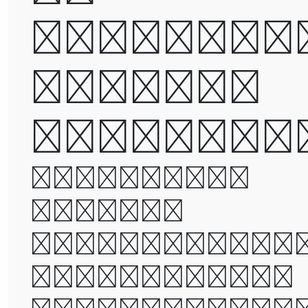
destroye
but not
defeated
It was the
best of
times, it wa
the worst of