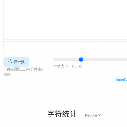
换一换
字体大小 -
65
px
可直接删除上方字符并输入
预览。
Open
字符统计