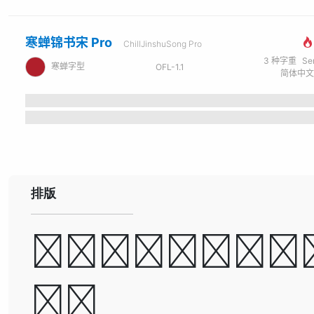
寒蝉锦书宋 Pro
ChillJinshuSong Pro
3
种字重
Se
寒蝉字型
OFL-1.1
排版
A man ca
be