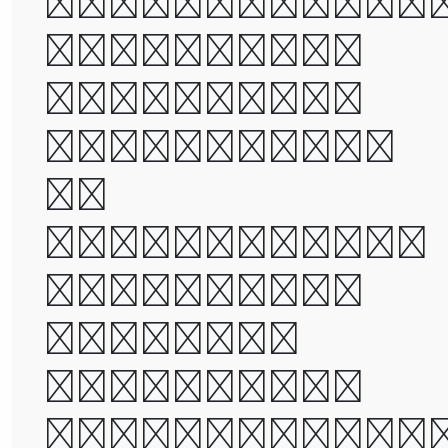
times, it wa
the age of
wisdom, it
was the age
of
foolishness,
it was the
epoch of
belief, it
was the epoc