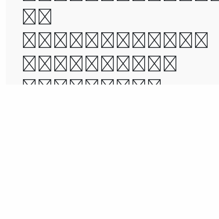
of
incredulity,
it was the
season of
Light, it wa
the season o
Darkness, it
was the
spring of