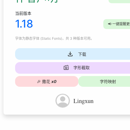
当前版本
1.18
📢
一键提醒更
字体为
静态字体 (Static Fonts)
，共 3 种版本可用
。
下载
字形截取
🎉
撒花
x
0
字符映射
Lingxun