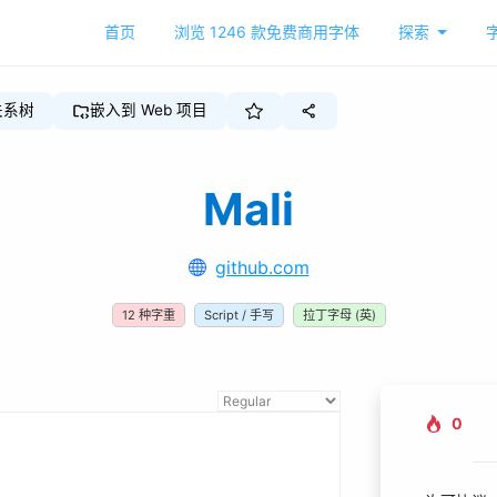
首页
浏览
1246
款免费商用字体
探索
关系树
嵌入到 Web 项目
Mali
github.com
12
种字重
Script / 手写
拉丁字母 (英)
0