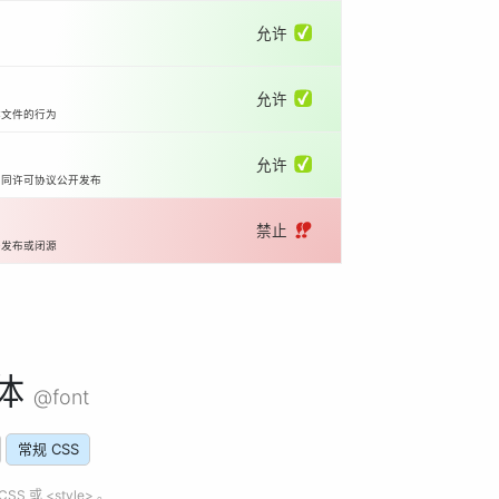
允许 ✅
允许 ✅
体文件的行为
允许 ✅
相同许可协议公开发布
禁止 ‼️
开发布或闭源
体
@font
常规 CSS
 或 <style> 。