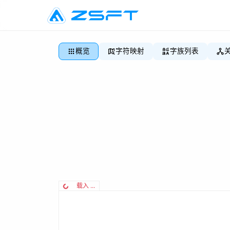
概览
字符映射
字族列表
载入 ...