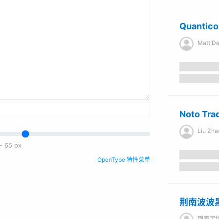
Quantico
Matt D
Noto Tra
Liu Zha
-
65
px
OpenType 特性菜单
荆南波波
荆南字坊