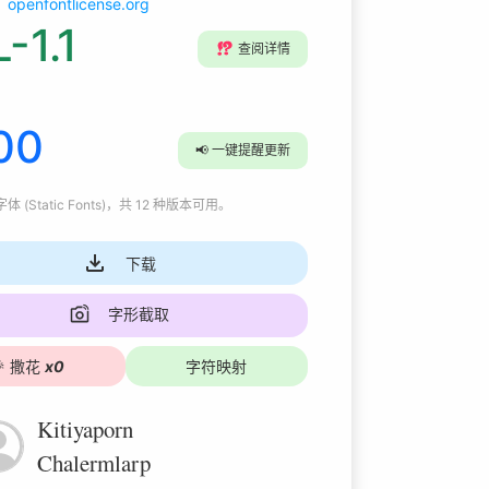
openfontlicense.org
-1.1
⁉️
查阅详情
00
📢
一键提醒更新
 (Static Fonts)
，共 12 种版本可用
。
下载
字形截取

撒花
x
0
字符映射
Kitiyaporn
Chalermlarp