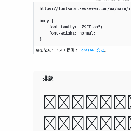
https://fontsapi.zeoseven.com/aa/main/r
body {

    font-family: "ZSFT-aa";

    font-weight: normal;

}
需要帮助？ ZSFT 提供了
FontsAPI 文档
。
排版
A man 
destro