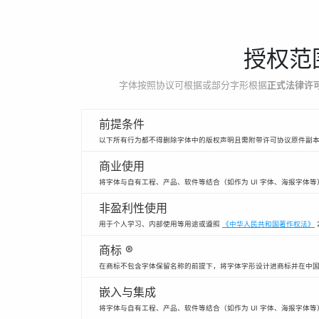
授权范
字体按照协议可根据或部分字形根据
正式法律许
前提条件
以下所有行为都不得删除字体中的版权声明且需附带许可协议原件副
商业使用
将字体与自有工程、产品、软件等结合（如作为 UI 字体、海报字体
非盈利性使用
用于个人学习、内部使用等用途或遵照
《中华人民共和国著作权法》
商标 ®
在商标不包含字体保留名称的前提下，将字体字形设计进商标并在中
嵌入与集成
将字体与自有工程、产品、软件等结合（如作为 UI 字体、海报字体等