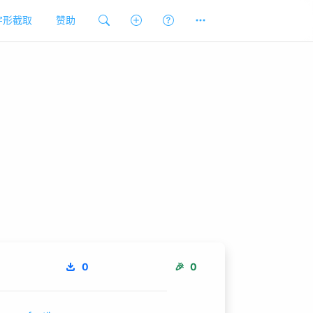
字形截取
赞助
0
🎉
0