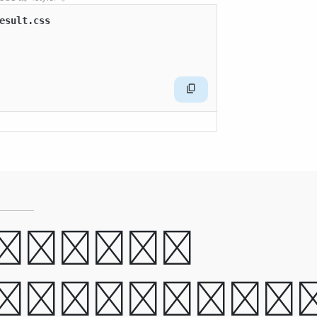
esult.css

can be
yed but n