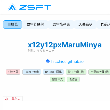
概览
字符映射
字族列表
关系树
嵌
x12y12pxMaruMinya
别称：
マルミーニャ
hicchicc.github.io
1
种字重
Pixel / 像素
Round / 圆体
拉丁字母 (英)
西里尔字母 (俄)
繁体中文
希腊文
载入 ...