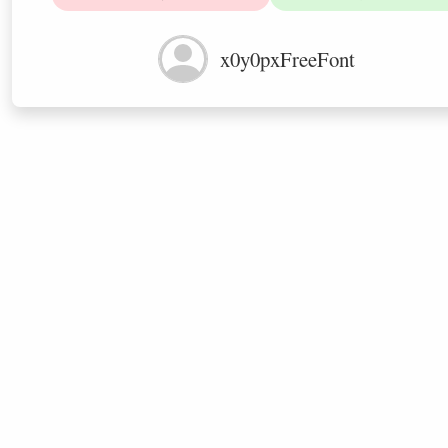
x0y0pxFreeFont