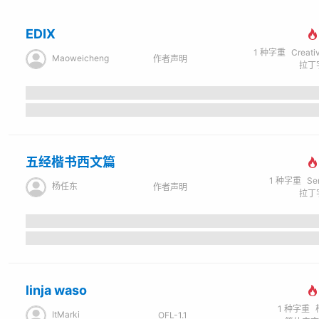
EDIX
1
种字重
Creati
Maoweicheng
作者声明
拉丁字
五经楷书西文篇
1
种字重
Se
杨任东
作者声明
拉丁字
linja waso
1
种字重
ItMarki
OFL-1.1