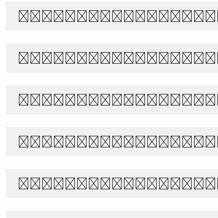
The quick brown f
Белый снег тихо п
あきのよの つきにさびしき をがは
世界宇宙浩瀚無垠，科技創新永無止境
Θέλει αρετή και τ