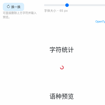
换一换
字体大小 -
65
px
可直接删除上方字符并输入
预览。
Open
字符统计
语种预览