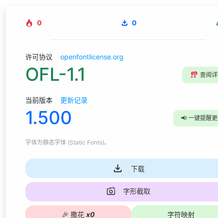
0
0
许可协议
openfontlicense.org
OFL-1.1
⁉️
查阅详
当前版本
更新记录
1.500
📢
一键提醒更
字体为
静态字体 (Static Fonts)
。
下载
字形截取
🎉
撒花
x
0
字符映射