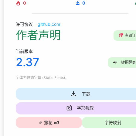
0
0
许可协议
github.com
作者声明
⁉️
查阅详
当前版本
2.37
📢
一键提醒更
字体为
静态字体 (Static Fonts)
。
下载
字形截取
🎉
撒花
x
0
字符映射