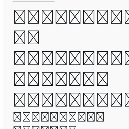
A man ca
be
destroye
but not
defeated
It was the