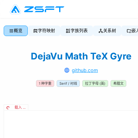
概览
字符映射
字族列表
关系树
嵌
DejaVu Math TeX Gyre
github.com
1
种字重
Serif / 衬线
拉丁字母 (英)
希腊文
载入 ...