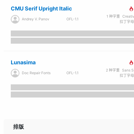
CMU Serif Upright Italic
1
种字重
Creati
Andrey V. Panov
OFL-1.1
Lunasima
2
种字重
Sans Seri
Doc Repair Fonts
OFL-1.1
排版