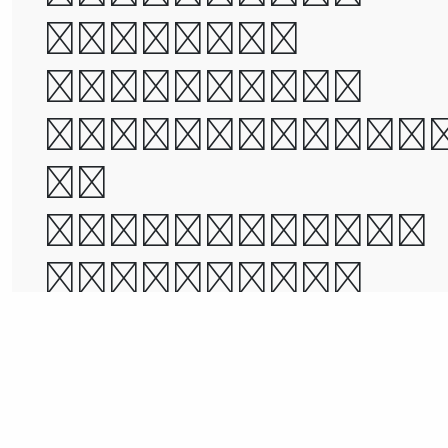
epoch of
belief, it
was the epoc
of
incredulity,
it was the
season of
Light, it wa
the season o