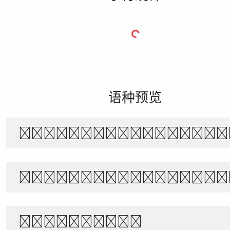
语种预览
The quick brown f
Θέλει αρετή και τ
1234567890