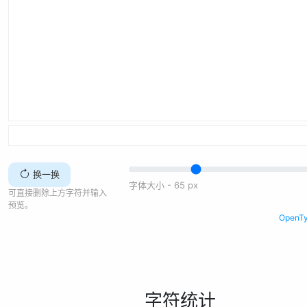
换一换
字体大小 -
65
px
可直接删除上方字符并输入
预览。
Open
字符统计