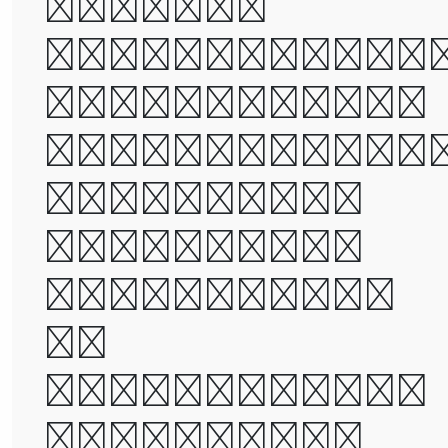
best of
times, it wa
the worst of
times, it wa
the age of
wisdom, it
was the age
of
foolishness,
it was the