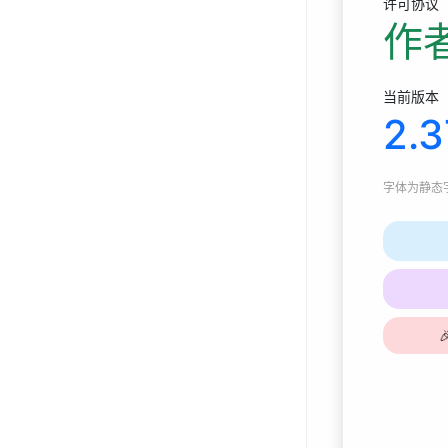
许可协议
作
当前版本
2.3
字体为
静态字体
