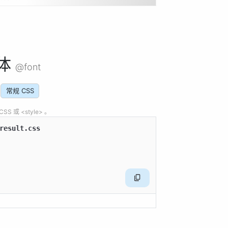
体
@font
常规 CSS
 或 <style> 。
result.css
