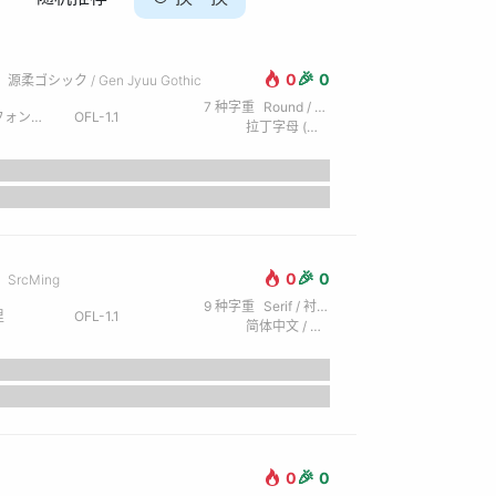
🎉
0
0
源柔ゴシック / Gen Jyuu Gothic
7
种字重
Round / 圆体
ント工房
OFL-1.1
拉丁字母 (英) / 西里尔字母 (俄) / 日文 / 繁体中文 / 希腊文
🎉
0
0
SrcMing
9
种字重
Serif / 衬线
里
OFL-1.1
简体中文 / 拉丁字母 (英) / 西里尔字母 (俄) / 日文 / 繁体中文
🎉
0
0