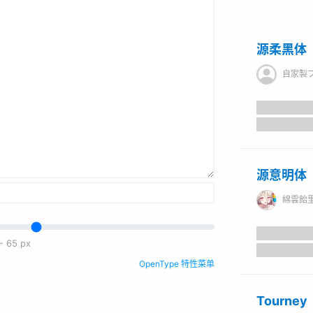
源柔黑体
自家製フォ
源意明体
綿雲飴
-
65
px
OpenType 特性菜单
Tourney