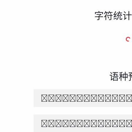
字符统计
语种
The quick br
Белый снег т