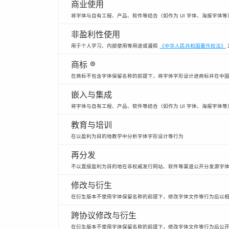
商业使用
将字体与自有工程、产品、软件等结合（如作为 UI 字体、海报字体
非盈利性使用
用于个人学习、内部使用等用途或遵照
《中华人民共和国著作权法》
商标 ®
在商标不包含字体保留名称的前提下，将字体字形设计进商标并在中
嵌入与集成
将字体与自有工程、产品、软件等结合（如作为 UI 字体、海报字体等
教育与培训
在以盈利为目的地教学中分析字体字形设计等行为
再分发
不以直接盈利为目的地在非权威发行网站、软件等渠道公开分发源字
修改与衍生
在衍生版本不使用字体保留名称的前提下，修改字体文件等行为后以
跨协议修改与衍生
在衍生版本不使用字体保留名称的前提下，修改字体文件等行为后公