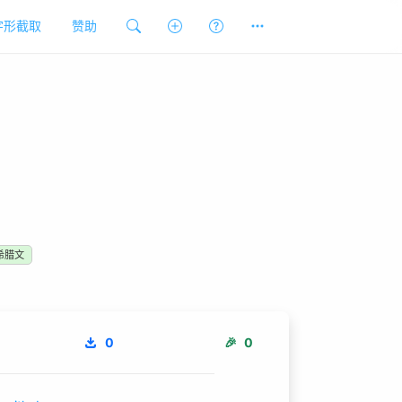
字形截取
赞助
希腊文
0
🎉
0