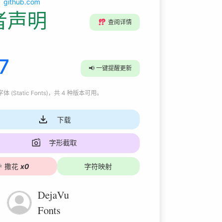
github.com
者声明
⁉️
查阅详情
7
📢
一键提醒更新
 (Static Fonts)
，共 4 种版本可用
。
下载
字形截取

撒花
x
0
字符映射
DejaVu
Fonts