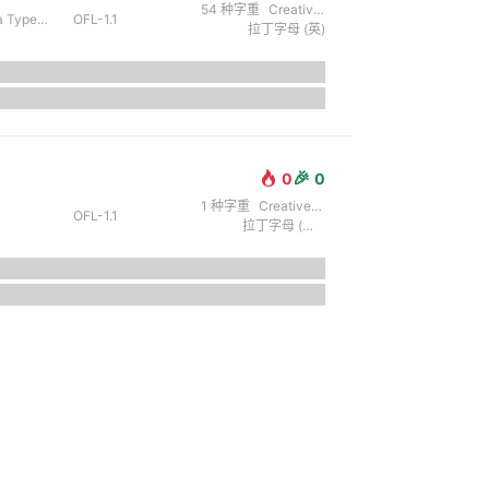
54
种字重
Creative / 创意
Type Co
OFL-1.1
拉丁字母 (英)
🎉
0
0
1
种字重
Creative / 创意
OFL-1.1
拉丁字母 (英) / 西里尔字母 (俄) / 希伯来文
the lazy dog.
мерцают в ночи.