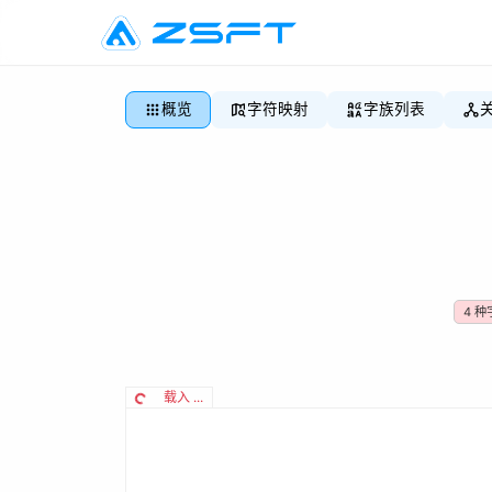
概览
字符映射
字族列表
4
种
载入 ...