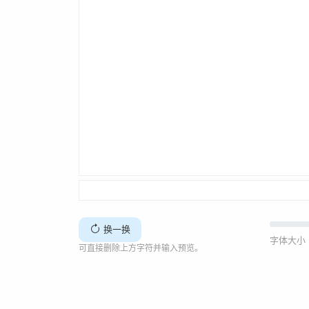
换一换
字体大小 
可直接删除上方字符并输入预览。