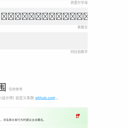
西里尔字母
και τόλμη η ελευθερ
希腊文
阿拉伯数字
围
仅供参考
(设计师) 自定义条款
github.com
。
‼
本，涉及再分发行为时建议主动署名。