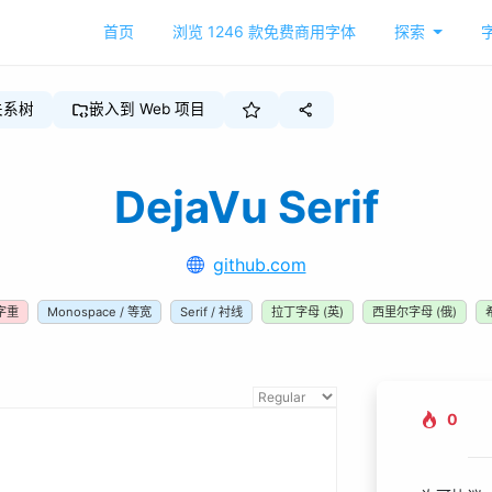
首页
浏览
1246
款免费商用字体
探索
关系树
嵌入到 Web 项目
DejaVu Serif
github.com
字重
Monospace / 等宽
Serif / 衬线
拉丁字母 (英)
西里尔字母 (俄)
0