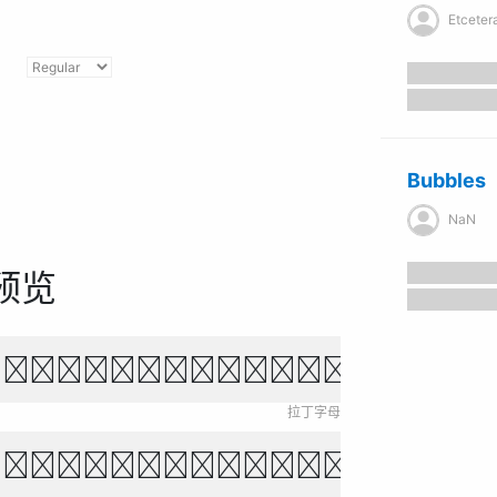
Etcetera 
Bubbles
NaN
预览
own fox jumps over 
拉丁字母
ихо падает, звёзды 