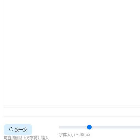
换一换
字体大小 -
65
px
可直接删除上方字符并输入