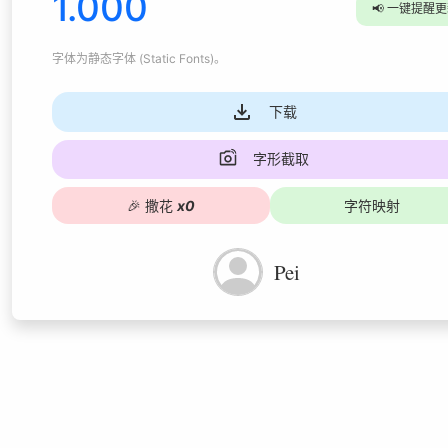
1.000
📢
一键提醒更
字体为
静态字体 (Static Fonts)
。
下载
字形截取
🎉
撒花
x
0
字符映射
Pei