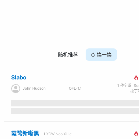
随机推荐
换一换
Slabo
1
种字重
Se
John Hudson
OFL-1.1
拉丁字
霞鹜新晰黑
LXGW Neo XiHei