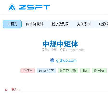
概览
字符映射
字族列表
关系树
嵌
中规中矩体
别称：
中規中矩體 / ProperScript
github.com
1
种字重
Script / 手写
拉丁字母 (英)
日文
繁体中文
载入 ...