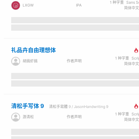
1
种字重
Sans Seri
LXGW
IPA
礼品卉自由理想体
1
种字重
Scr
胡搞虾搞
作者声明
清松手写体 9
清松手寫體 9 / JasonHandwriting 9
1
种字重
Scr
游清松
作者声明