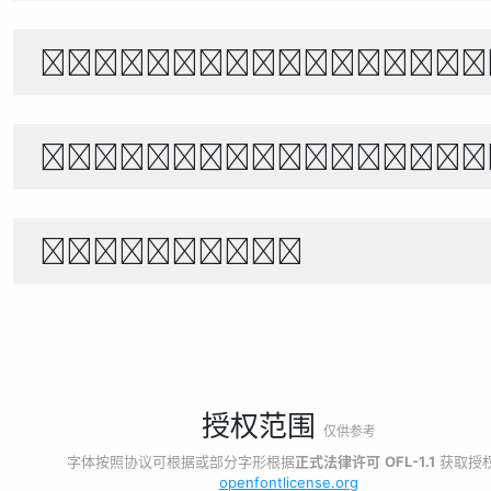
あきのよの つきにさびしき をがは
世界宇宙浩瀚無垠，科技創新永無止境
1234567890
授权范围
仅供参考
字体按照协议可根据或部分字形根据
正式法律许可
OFL-1.1
获取授
openfontlicense.org