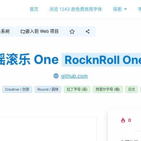
首页
浏览
1243
款免费商用字体
探索
关系树
嵌入到 Web 项目
摇滚乐 One
RocknRoll On
github.com
Creative / 创意
Round / 圆体
拉丁字母 (英)
西里尔字母 (俄)
日文
0