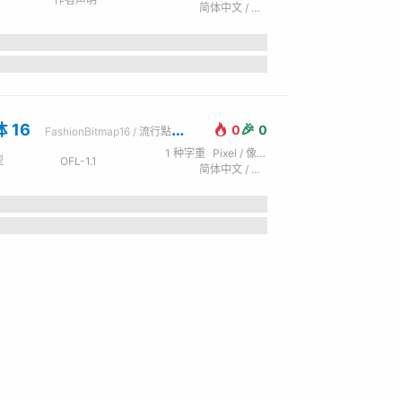
简体中文 / 拉丁字母 (英)
 16
🎉
0
0
FashionBitmap16 / 流行點陣體 16
1
种字重
Pixel / 像素
型
OFL-1.1
简体中文 / 拉丁字母 (英) / 西里尔字母 (俄) / 日文 / 繁体中文
the lazy dog.
мерцают в ночи.