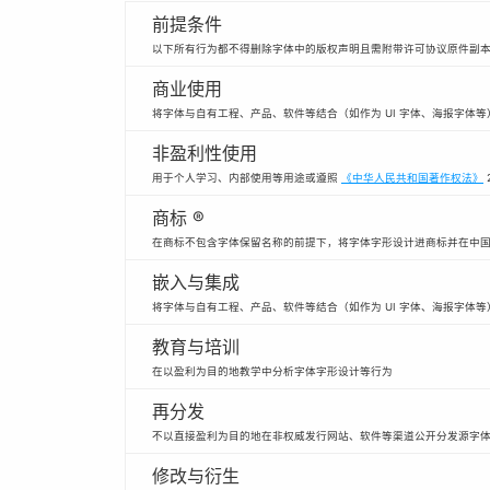
前提条件
以下所有行为都不得删除字体中的版权声明且需附带许可协议原件副
商业使用
将字体与自有工程、产品、软件等结合（如作为 UI 字体、海报字体
非盈利性使用
用于个人学习、内部使用等用途或遵照
《中华人民共和国著作权法》
商标 ®
在商标不包含字体保留名称的前提下，将字体字形设计进商标并在中
嵌入与集成
将字体与自有工程、产品、软件等结合（如作为 UI 字体、海报字体等
教育与培训
在以盈利为目的地教学中分析字体字形设计等行为
再分发
不以直接盈利为目的地在非权威发行网站、软件等渠道公开分发源字
修改与衍生