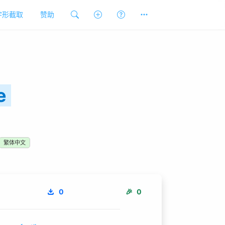
字形截取
赞助
e
繁体中文
0
🎉
0