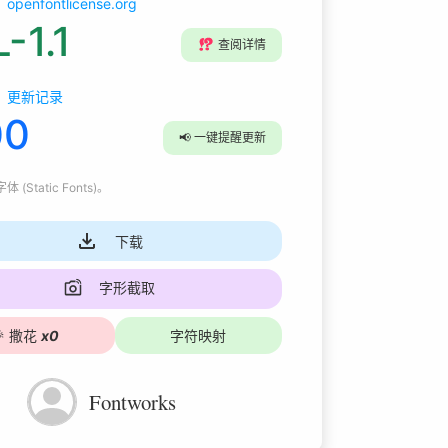
openfontlicense.org
-1.1
⁉️
查阅详情
更新记录
00
📢
一键提醒更新
 (Static Fonts)
。
下载
字形截取

撒花
x
0
字符映射
Fontworks