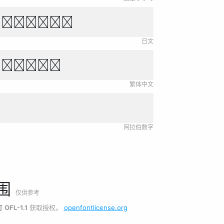
き をがはらや
日文
新永無止境。
繁体中文
阿拉伯数字
围
仅供参考
可
OFL-1.1
获取授权。
openfontlicense.org