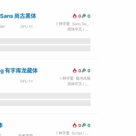
u Sans 尚古黑体
🎉
0
0
7
种字重
Sans Serif / 无衬线
der
OFL-1.1
简体中文 / 拉丁字母 (英) / 西里尔字母 (俄) / 日文 / 谚文 / 繁体中文
ang 有字库龙藏体
🎉
0
0
1
种字重
楷书风格
OFL-1.1
简体中文 / 拉丁字母 (英)
体
🎉
0
0
1
种字重
Script / 手写
字
作者声明