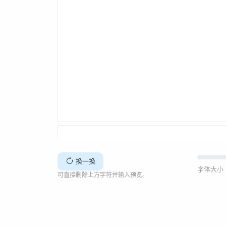
换一换
字体大小 
可直接删除上方字符并输入预览。