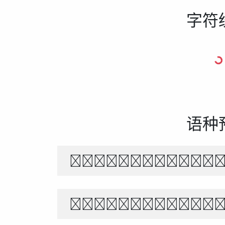
字符
语种
The quick br
Белый снег т