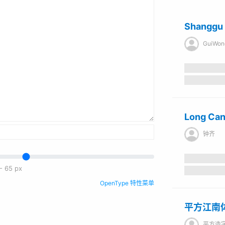
Shangg
GuiWon
Long C
钟齐
-
65
px
OpenType 特性菜单
平方江南
平方造