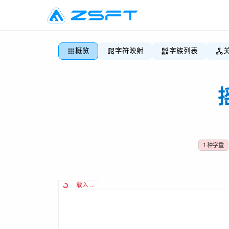
概览
字符映射
字族列表
1
种字重
载入 ...