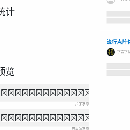
统计
流行点阵体
字言字
预览
own fox jumps over 
拉丁字母
ихо падает, звёзды 
西里尔字母