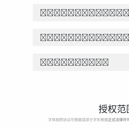
あきのよの つきにさびし
世界宇宙浩瀚無垠，科技創
1234567890
授权范
字体按照协议可根据或部分字形根据
正式法律许