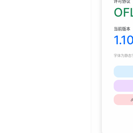
许可协议
OFL
当前版本
1.1
字体为
静态字体
