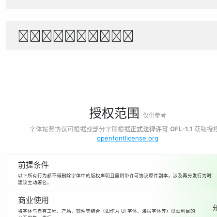
1234567890
授权范围
仅供参考
字体按照协议可根据或部分字形根据
正式法律许可
OFL-1.1
获取授
openfontlicense.org
前提条件
以下所有行为都不得删除字体中的版权声明且需附带许可协议原件副本，涉及再分发行为时
建议主动署名。
商业使用
将字体与自有工程、产品、软件等结合（如作为 UI 字体、海报字体等）以盈利目的