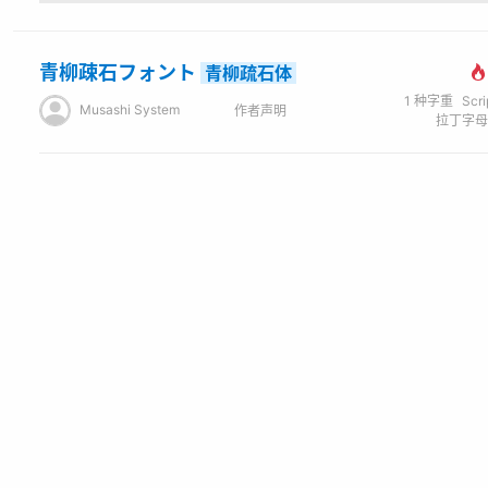
青柳疎石フォント
青柳疏石体
1
种字重
Scr
Musashi System
作者声明
概述
Open Khmer School
Open Khmer School 是 Open Insitute 在 RTI（三角