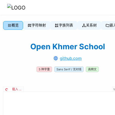
概览
字符映射
字族列表
关系树
嵌
Open Khmer School
github.com
5
种字重
Sans Serif / 无衬线
高棉文
载入 ...