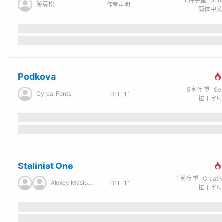
1
种字重
Scr
游清松
作者声明
Podkova
5
种字重
Se
Cyreal Fonts
OFL-1.1
Stalinist One
1
种字重
Creati
Alexey Maslov / Jovanny Lemonad
OFL-1.1