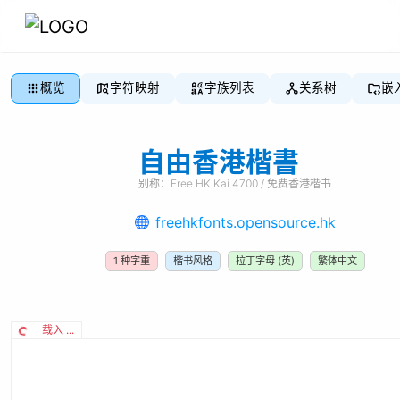
概览
字符映射
字族列表
关系树
嵌
自由香港楷書
别称：
Free HK Kai 4700 / 免费香港楷书
freehkfonts.opensource.hk
1
种字重
楷书风格
拉丁字母 (英)
繁体中文
载入 ...