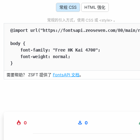
常规 CSS
HTML 强化
常规的引入方式，使用 CSS 或 <style> 。
@import url("https://fontsapi.zeoseven.com/80/main/r
body {

    font-family: "Free HK Kai 4700";

    font-weight: normal;

}
需要帮助？ ZSFT 提供了
FontsAPI 文档
。
0
0