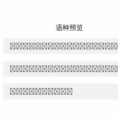
语种预览
The quick brown f
世界宇宙浩瀚無垠，科技創新永無止境
1234567890