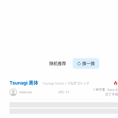
随机推荐
换一换
Tsunagi 黑体
Tsunagi Gothic / つなぎゴシック
1
种字重
Sans Seri
mokuzai
OFL-1.1