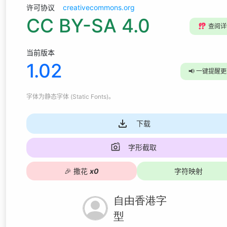
许可协议
creativecommons.org
CC BY-SA 4.0
⁉️
查阅详
当前版本
1.02
📢
一键提醒更
字体为
静态字体 (Static Fonts)
。
下载
字形截取
🎉
撒花
x
0
字符映射
自由香港字
型