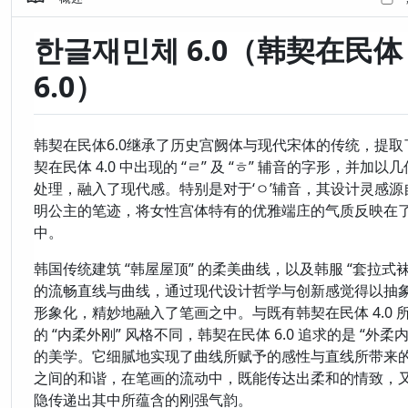
한글재민체 6.0（韩契在民体
6.0）
韩契在民体6.0继承了历史宫阙体与现代宋体的传统，提取
契在民体 4.0 中出现的 “ㄹ” 及 “ㅎ” 辅音的字形，并加以
处理，融入了现代感。特别是对于‘ㅇ’辅音，其设计灵感源
明公主的笔迹，将女性宫体特有的优雅端庄的气质反映在
中。
韩国传统建筑 “韩屋屋顶” 的柔美曲线，以及韩服 “套拉式袜
的流畅直线与曲线，通过现代设计哲学与创新感觉得以抽
形象化，精妙地融入了笔画之中。与既有韩契在民体 4.0 
的 “内柔外刚” 风格不同，韩契在民体 6.0 追求的是 “外柔内
的美学。它细腻地实现了曲线所赋予的感性与直线所带来
之间的和谐，在笔画的流动中，既能传达出柔和的情致，
隐传递出其中所蕴含的刚强气韵。