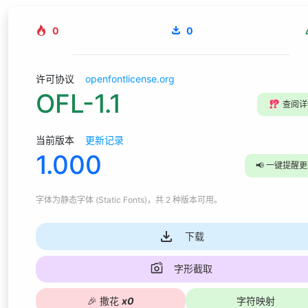
0
0
许可协议
openfontlicense.org
OFL-1.1
⁉️
查阅详
当前版本
更新记录
1.000
📢
一键提醒更
字体为
静态字体 (Static Fonts)
，共 2 种版本可用
。
下载
字形截取
🎉
撒花
x
0
字符映射