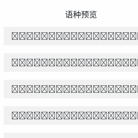
语种预览
The quick brown f
Белый снег тихо п
별빛 아래, 바람이 불어오는 밤
世界宇宙浩瀚無垠，科技創新永無止境