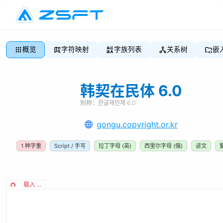
概览
字符映射
字族列表
关系树
嵌
韩契在民体 6.0
别称：
한글재민체 6.0
gongu.copyright.or.kr
1
种字重
Script / 手写
拉丁字母 (英)
西里尔字母 (俄)
谚文
载入 ...