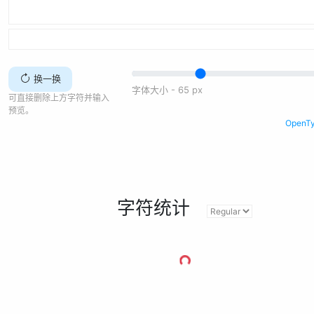
换一换
字体大小 -
65
px
可直接删除上方字符并输入
预览。
Open
字符统计