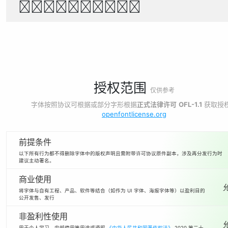
1234567890
授权范围
仅供参考
字体按照协议可根据或部分字形根据
正式法律许可
OFL-1.1
获取授
openfontlicense.org
前提条件
以下所有行为都不得删除字体中的版权声明且需附带许可协议原件副本，涉及再分发行为时
建议主动署名。
商业使用
将字体与自有工程、产品、软件等结合（如作为 UI 字体、海报字体等）以盈利目的
公开发售、发行
非盈利性使用
用于个人学习、内部使用等用途或遵照
《中华人民共和国著作权法》
2020 第二十