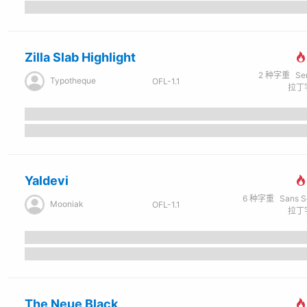
Zilla Slab Highlight
2
种字重
Se
Typotheque
OFL-1.1
拉丁字
Yaldevi
6
种字重
Sans Seri
Mooniak
OFL-1.1
拉丁字
The Neue Black