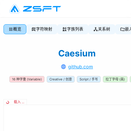
概览
字符映射
字族列表
关系树
嵌
Caesium
github.com
16
种字重
(Variable)
Creative / 创意
Script / 手写
拉丁字母 (英)
载入 ...