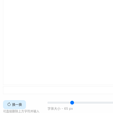
换一换
字体大小 -
65
px
可直接删除上方字符并输入