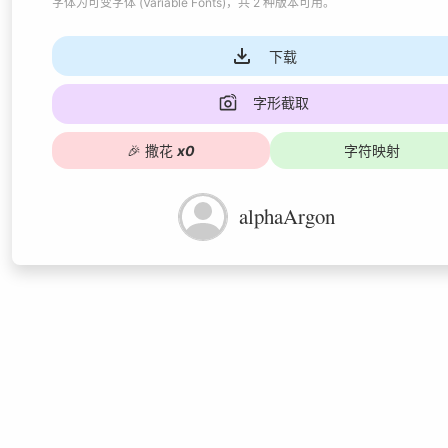
字体为
可变字体 (Variable Fonts)
，共 2 种版本可用
。
下载
字形截取
🎉
撒花
x
0
字符映射
alphaArgon