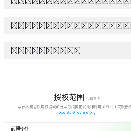
The quick brown f
Θέλει αρετή και τ
1234567890
授权范围
仅供参考
字体按照协议可根据或部分字形根据
正式法律许可
OFL-1.1
获取授
openfontlicense.org
前提条件