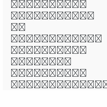
wisdom, it
was the age
of
foolishness,
it was the
epoch of
belief, it
was the epoc
of