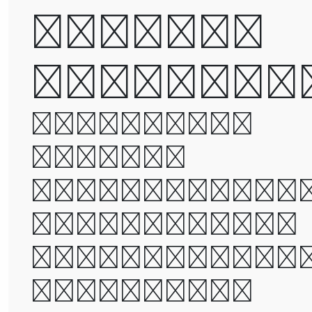
but not
defeated
It was the
best of
times, it wa
the worst of
times, it wa
the age of