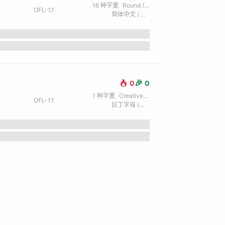
16
种字重
Round / 圆体
OFL-1.1
简体中文 / 拉丁字母 (英) / 西里尔字母 (俄) / 日文 / 繁体中文 / 希腊文
🎉
0
0
1
种字重
Creative / 创意
OFL-1.1
拉丁字母 (英) / 西里尔字母 (俄) / 希伯来文
the lazy dog.