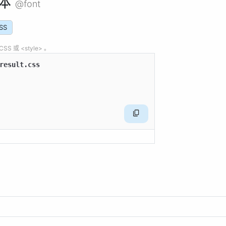
体
@font
SS
 或 <style> 。
result.css
