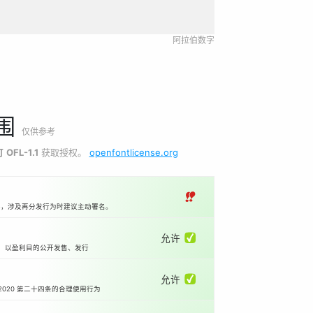
阿拉伯数字
围
仅供参考
可
OFL-1.1
获取授权。
openfontlicense.org
‼
本，涉及再分发行为时建议主动署名。
允许 ✅
等）以盈利目的公开发售、发行
允许 ✅
2020 第二十四条的合理使用行为