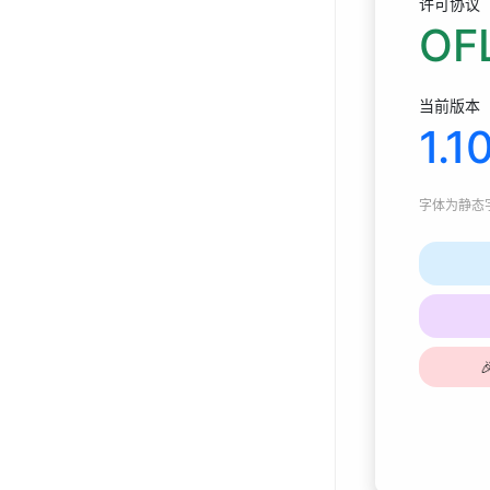
许可协议
OFL
当前版本
1.1
字体为
静态字体
