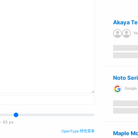
Akaya Tel
Vaishnavi Mu
Noto Seri
Google
-
65
px
OpenType 特性菜单
Maple M