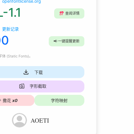
openfontlicense.org
-1.1
⁉️
查阅详情
更新记录
00
📢
一键提醒更新
 (Static Fonts)
。
下载
字形截取

撒花
x
0
字符映射
AOETI