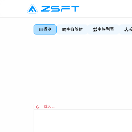
概览
字符映射
字族列表
载入 ...