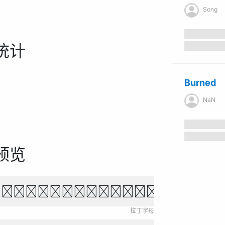
Song
统计
Burned
NaN
预览
own fox jumps over 
拉丁字母