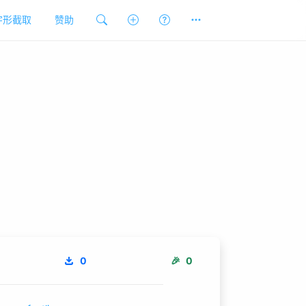
字形截取
赞助
0
🎉
0