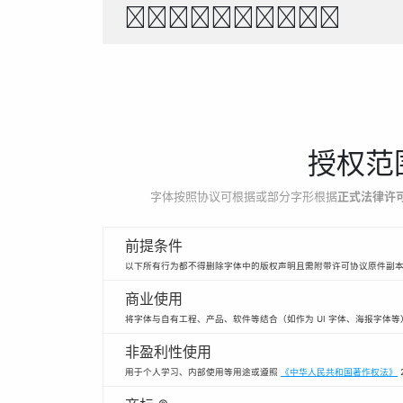
1234567890
授权范
字体按照协议可根据或部分字形根据
正式法律许
前提条件
以下所有行为都不得删除字体中的版权声明且需附带许可协议原件副
商业使用
将字体与自有工程、产品、软件等结合（如作为 UI 字体、海报字体
非盈利性使用
用于个人学习、内部使用等用途或遵照
《中华人民共和国著作权法》