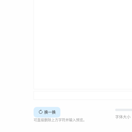
换一换
字体大小 
可直接删除上方字符并输入预览。