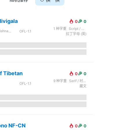
ivigala
🎉
0
0
1
种字重
Script / 手写
rthy / Juan Luis Blanco
OFL-1.1
拉丁字母 (英)
f Tibetan
🎉
0
0
9
种字重
Serif / 衬线
OFL-1.1
藏文
ono NF-CN
🎉
0
0