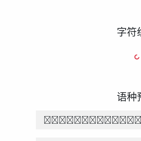
字符
语种
The quick br