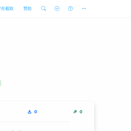
字形截取
赞助
0
🎉
0