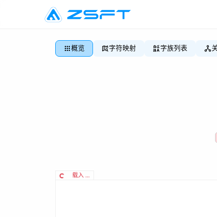
概览
字符映射
字族列表
载入 ...