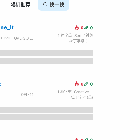
随机推荐
换一换
ine_It
🎉
0
0
1
种字重
Serif / 衬线
H. Poll
GPL-3.0 × OFL-1.1
拉丁字母 (英) / 西里尔字母 (俄) / 希腊文
e
🎉
0
0
1
种字重
Creative / 创意
OFL-1.1
拉丁字母 (英)
🎉