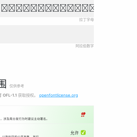
own fox jumps over 
拉丁字母
阿拉伯数字
围
仅供参考
可
OFL-1.1
获取授权。
openfontlicense.org
‼
本，涉及再分发行为时建议主动署名。
允许 ✅
等）以盈利目的公开发售、发行