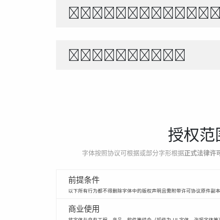
The quick br
1234567890
授权范
字体按照协议可根据或部分字形根据
正式法律许
前提条件
以下所有行为都不得删除字体中的版权声明且需附带许可协议原件副
商业使用
将字体与自有工程、产品、软件等结合（如作为 UI 字体、海报字体