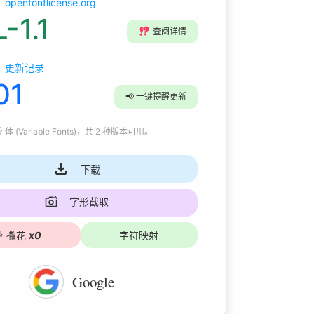
openfontlicense.org
-1.1
⁉️
查阅详情
更新记录
01
📢
一键提醒更新
 (Variable Fonts)
，共 2 种版本可用
。
下载
字形截取

撒花
x
0
字符映射
Google