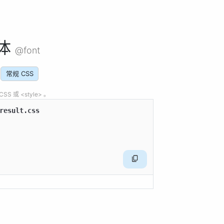
体
@font
常规 CSS
 或 <style> 。
result.css
