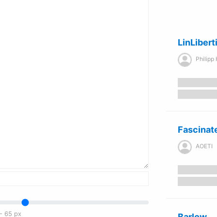
LinLibert
Philipp 
Fascinat
AOETI
-
65
px
Barlow