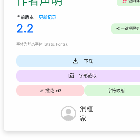
作者声明
⁉️
查阅详
当前版本
更新记录
2.2
📢
一键提醒更
字体为
静态字体 (Static Fonts)
。
下载
字形截取
🎉
撒花
x
0
字符映射
润植
家