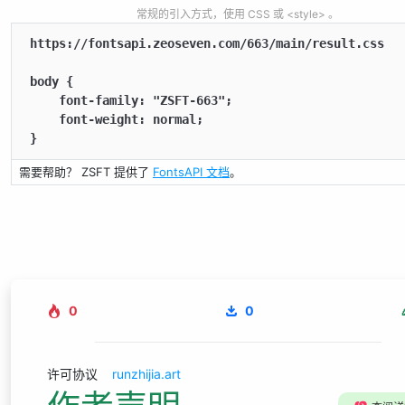
常规的引入方式，使用 CSS 或 <style> 。
https://fontsapi.zeoseven.com/663/main/result.css

body {

    font-family: "ZSFT-663";

    font-weight: normal;

}
需要帮助？ ZSFT 提供了
FontsAPI 文档
。
0
0
许可协议
runzhijia.art