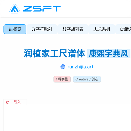
概览
字符映射
字族列表
关系树
嵌
润植家工尺谱体
康熙字典风
runzhijia.art
1
种字重
Creative / 创意
载入 ...