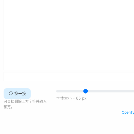
换一换
字体大小 -
65
px
可直接删除上方字符并输入
预览。
Open