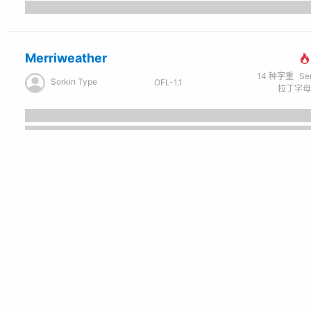
Merriweather
14
种字重
Se
Sorkin Type
OFL-1.1
Reddit Mono
6
种字重
Sans Seri
reddit
OFL-1.1
拉丁字