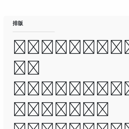
排版
A man ca
be
destroye
but not