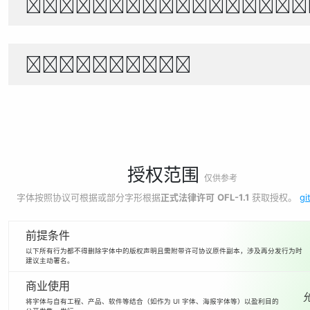
Θέλει αρετή και τ
1234567890
授权范围
仅供参考
字体按照协议可根据或部分字形根据
正式法律许可
OFL-1.1
获取授权。
gi
前提条件
以下所有行为都不得删除字体中的版权声明且需附带许可协议原件副本，涉及再分发行为时
建议主动署名。
商业使用
将字体与自有工程、产品、软件等结合（如作为 UI 字体、海报字体等）以盈利目的