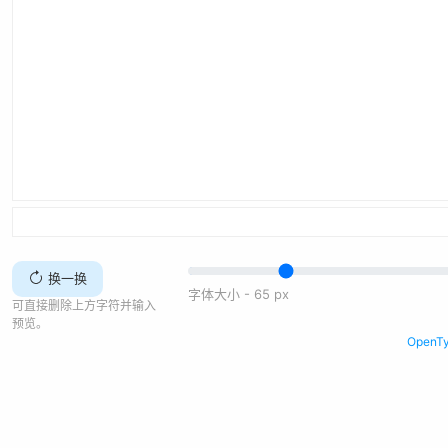
换一换
字体大小 -
65
px
可直接删除上方字符并输入
预览。
Open