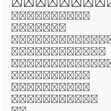
defeated
It was the
best of
times, it wa
the worst of
times, it wa
the age of
wisdom, it
was the age
of