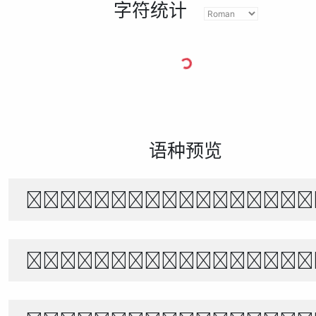
字符统计
语种预览
The quick brown f
Белый снег тихо п