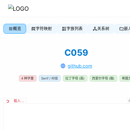
概览
字符映射
字族列表
关系树
嵌
C059
github.com
4
种字重
Serif / 衬线
拉丁字母 (英)
西里尔字母 (俄)
希腊
载入 ...