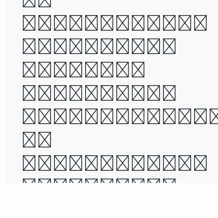
foolishness,
it was the
epoch of
belief, it
was the epoc
of
incredulity,
it was the
season of