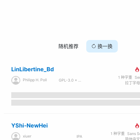
随机推荐
换一换
LinLibertine_Bd
1
种字重
Se
Philipp H. Poll
GPL-3.0 × OFL-1.1
YShi-NewHei
1
种字重
Sans Seri
xiuer
IPA