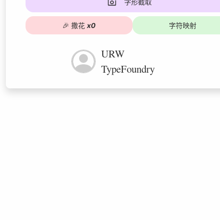
字形截取
🎉
撒花
x
0
字符映射
URW
TypeFoundry