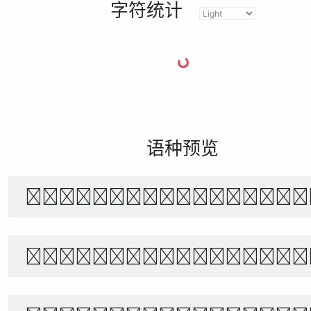
字符统计
语种预览
The quick brown f
Белый снег тихо п