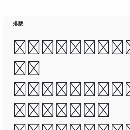
排版
A man ca
be
destroye
but not