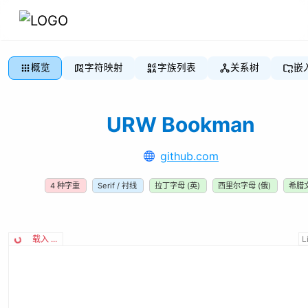
概览
字符映射
字族列表
关系树
嵌
URW Bookman
github.com
4
种字重
Serif / 衬线
拉丁字母 (英)
西里尔字母 (俄)
希腊
载入 ...