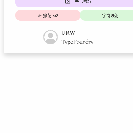
字形截取
🎉
撒花
x
0
字符映射
URW
TypeFoundry