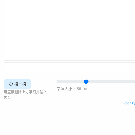
换一换
字体大小 -
65
px
可直接删除上方字符并输入
预览。
Open