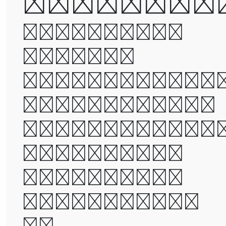
defeated
It was the
best of
times, it wa
the worst of
times, it wa
the age of
wisdom, it
was the age
of