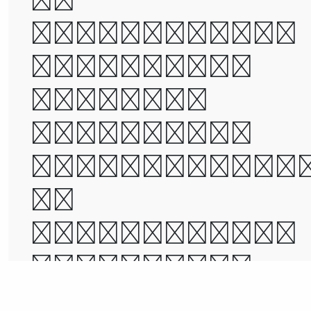
foolishness,
it was the
epoch of
belief, it
was the epoc
of
incredulity,
it was the
season of