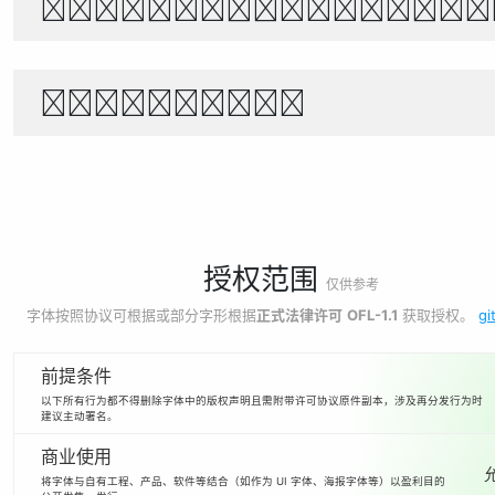
Θέλει αρετή και τ
1234567890
授权范围
仅供参考
字体按照协议可根据或部分字形根据
正式法律许可
OFL-1.1
获取授权。
gi
前提条件
以下所有行为都不得删除字体中的版权声明且需附带许可协议原件副本，涉及再分发行为时
建议主动署名。
商业使用
将字体与自有工程、产品、软件等结合（如作为 UI 字体、海报字体等）以盈利目的