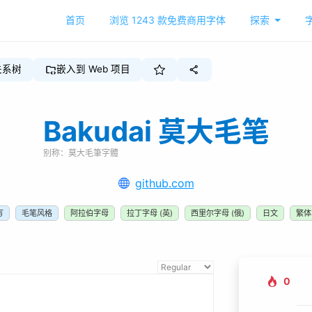
首页
浏览
1243
款免费商用字体
探索
关系树
嵌入到 Web 项目
Bakudai 莫大毛笔
别称：
莫大毛筆字體
github.com
写
毛笔风格
阿拉伯字母
拉丁字母 (英)
西里尔字母 (俄)
日文
繁体
0