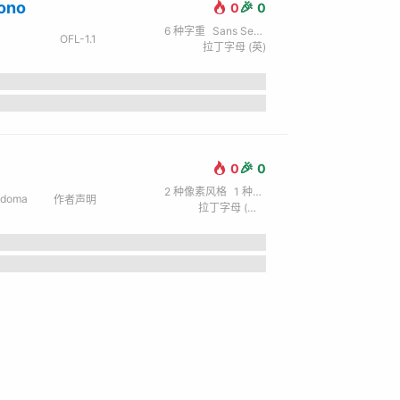
ono
🎉
0
0
6
种字重
Sans Serif / 无衬线
OFL-1.1
拉丁字母 (英)
🎉
0
0
2
种像素风格
1
种字重
Pixel / 像素
adoma
作者声明
拉丁字母 (英) / 西里尔字母 (俄) / 日文 / 繁体中文 / 希腊文