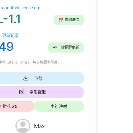
openfontlicense.org
-1.1
⁉️
查阅详情
更新记录
.49
📢
一键提醒更新
 (Static Fonts)
，共 5 种版本可用
。
下载
字形截取

撒花
x
0
字符映射
Max