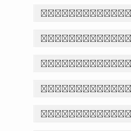
The quick br
Белый снег т
あきのよの つきにさびし
世界宇宙浩瀚無垠，科技創
Θέλει αρετή 