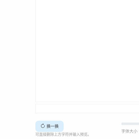
换一换
字体大小 
可直接删除上方字符并输入预览。