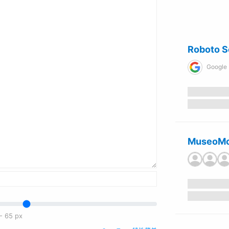
Roboto S
Google
MuseoMo
-
65
px