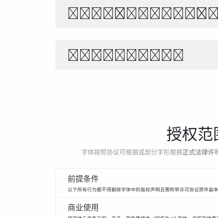
བདག་གིས་བདག་ཉིད
1234567890
授权范
字体按照协议可根据或部分字形根据
正式法律许
前提条件
以下所有行为都不得删除字体中的版权声明且需附带许可协议原件副
商业使用