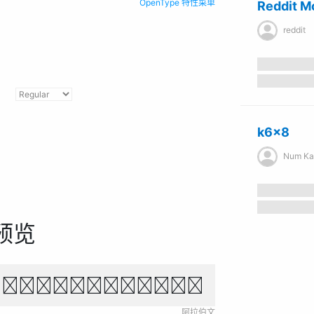
OpenType 特性菜单
Reddit M
reddit
k6x8
Num K
预览
في ضوء القمر، البحر يتلألأ.
阿拉伯文