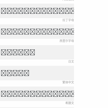
own fox jumps over 
拉丁字母
ихо падает, звёзды 
西里尔字母
き をがはらや
日文
新永無止境。
繁体中文
και τόλμη η ελευθερ
希腊文