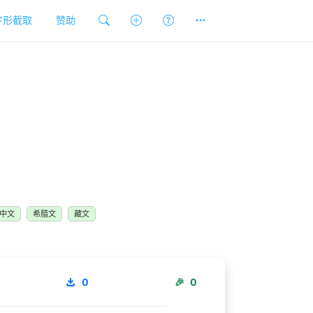
字形截取
赞助
中文
希腊文
藏文
0
🎉
0