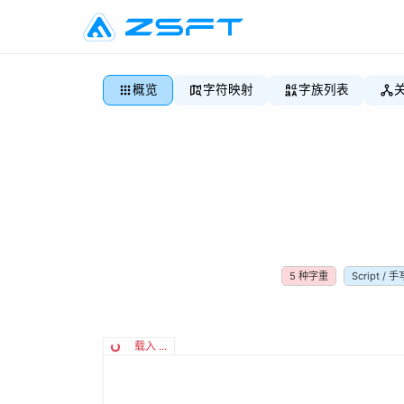
概览
字符映射
字族列表
5
种字重
Script / 手
载入 ...