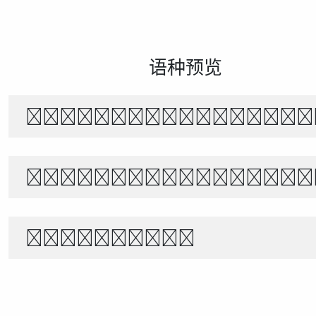
语种预览
风起时，花落无声。月下独行，山水相
The quick brown f
1234567890