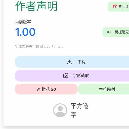
作者声明
⁉️
查阅详
当前版本
1.00
📢
一键提醒更
字体为
静态字体 (Static Fonts)
。
下载
字形截取
🎉
撒花
x
0
字符映射
平方造
字