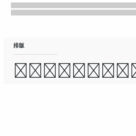
排版
道可道，非常道；
可名，非常名。
古今之成大事业、大学问者
必经过三种之境界：“昨夜