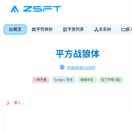
概览
字符映射
字族列表
关系树
嵌
平方战狼体
maoken.com
1
种字重
Script / 手写
简体中文
拉丁字母 (英)
载入 ...