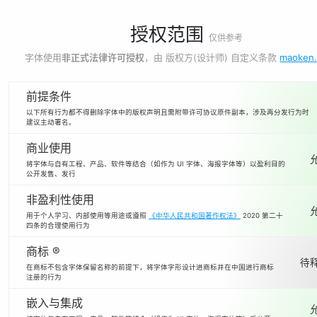
授权范围
仅供参考
字体使用
非正式法律许可授权
，由 版权方(设计师) 自定义条款
maoken
前提条件
以下所有行为都不得删除字体中的版权声明且需附带许可协议原件副本，涉及再分发行为时
建议主动署名。
商业使用
将字体与自有工程、产品、软件等结合（如作为 UI 字体、海报字体等）以盈利目的
公开发售、发行
非盈利性使用
用于个人学习、内部使用等用途或遵照
《中华人民共和国著作权法》
2020 第二十
四条的合理使用行为
商标 ®
待释
在商标不包含字体保留名称的前提下，将字体字形设计进商标并在中国进行商标
注册的行为
嵌入与集成