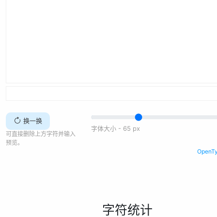
换一换
字体大小 -
65
px
可直接删除上方字符并输入
预览。
Open
字符统计