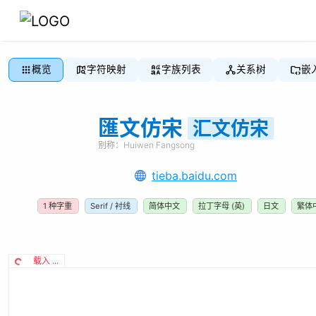
概览
字符映射
字族列表
关系树
嵌
匯文仿宋
汇文仿宋
别称：
Huiwen Fangsong
tieba.baidu.com
1
种字重
Serif / 衬线
简体中文
拉丁字母 (英)
日文
繁体
载入 ...