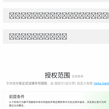
世界宇宙浩瀚無垠，科技創新永無止境
1234567890
授权范围
仅供参考
字体使用
非正式法律许可授权
，由 版权方(设计师) 自定义条款
tieba.bai
前提条件
以下所有行为都不得删除字体中的版权声明且需附带许可协议原件副本，涉及再分发行为时
建议主动署名。