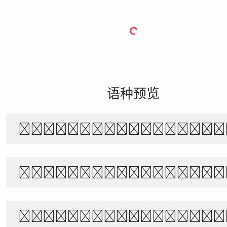
语种预览
风起时，花落无声。月下独行，山水相
The quick brown f
あきのよの つきにさびしき をがは