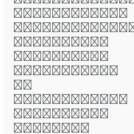
the worst of
times, it wa
the age of
wisdom, it
was the age
of
foolishness,
it was the
epoch of