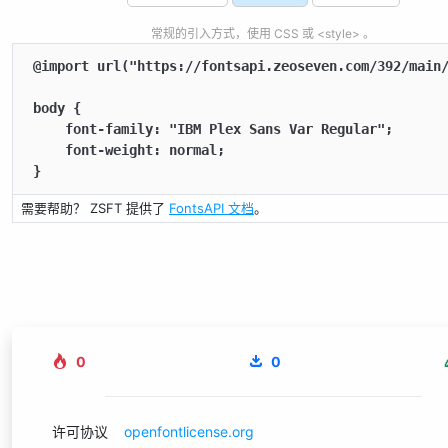
常规的引入方式，使用 CSS 或 <style> 。
@import url("https://fontsapi.zeoseven.com/392/main/
body {

    font-family: "IBM Plex Sans Var Regular";

    font-weight: normal;

}
需要帮助？ ZSFT 提供了
FontsAPI 文档
。
0
0
许可协议
openfontlicense.org