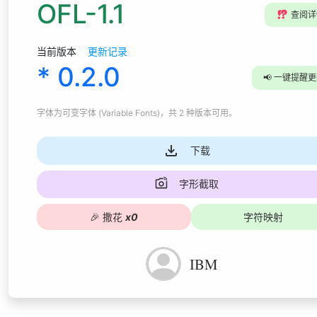
OFL-1.1
⁉️
查阅详
当前版本
更新记录
* 0.2.0
📢
一键提醒更
字体为
可变字体 (Variable Fonts)
，共 2 种版本可用
。
下载
字形截取
🎉
撒花
x
0
字符映射
IBM