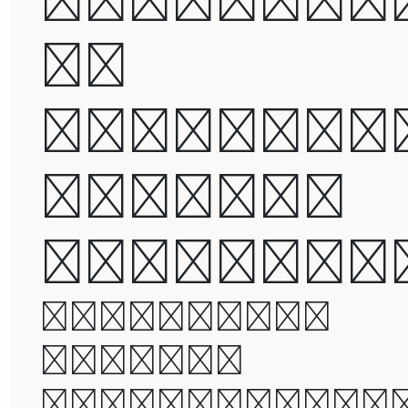
be
destroye
but not
defeated
It was the
best of
times, it wa