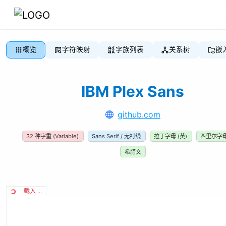
概览
字符映射
字族列表
关系树
嵌
IBM Plex Sans
github.com
32
种字重
(Variable)
Sans Serif / 无衬线
拉丁字母 (英)
西里尔字母
希腊文
载入 ...