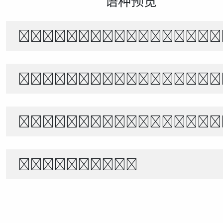
语种预览
The quick brown f
Белый снег тихо п
Θέλει αρετή και τ
1234567890