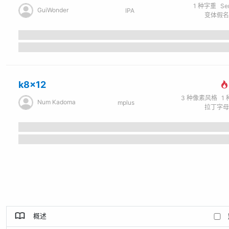
1
种字重
Se
GuiWonder
IPA
k8x12
3
种像素风格
1
Num Kadoma
mplus
概述