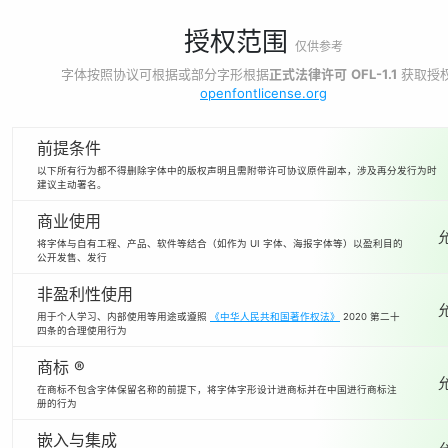
授权范围
仅供参考
字体按照协议可根据或部分字形根据
正式法律许可
OFL-1.1
获取授
openfontlicense.org
前提条件
以下所有行为都不得删除字体中的版权声明且需附带许可协议原件副本，涉及再分发行为时
建议主动署名。
商业使用
将字体与自有工程、产品、软件等结合（如作为 UI 字体、海报字体等）以盈利目的
公开发售、发行
非盈利性使用
用于个人学习、内部使用等用途或遵照
《中华人民共和国著作权法》
2020 第二十
四条的合理使用行为
商标 ®
在商标不包含字体保留名称的前提下，将字体字形设计进商标并在中国进行商标注
册的行为
嵌入与集成