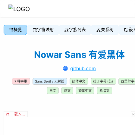
概览
字符映射
字族列表
关系树
嵌
Nowar Sans 有爱黑体
github.com
7
种字重
Sans Serif / 无衬线
简体中文
拉丁字母 (英)
西里尔字母
日文
谚文
繁体中文
希腊文
载入 ...