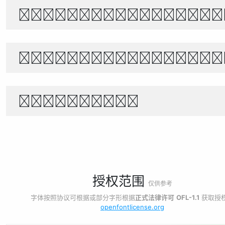
世界宇宙浩瀚無垠，科技創新永無止境
Θέλει αρετή και τ
1234567890
授权范围
仅供参考
字体按照协议可根据或部分字形根据
正式法律许可
OFL-1.1
获取授
openfontlicense.org