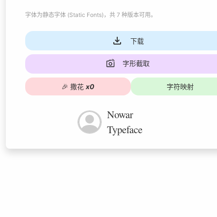
字体为
静态字体 (Static Fonts)
，共 7 种版本可用
。
下载
字形截取
🎉
撒花
x
0
字符映射
Nowar
Typeface