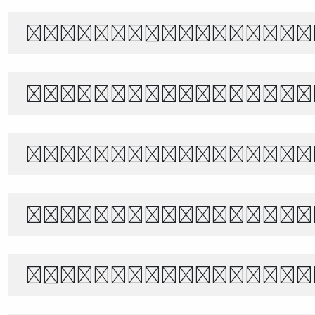
风起时，花落无声。月下独行，山水相
The quick brown f
Белый снег тихо п
あきのよの つきにさびしき をがは
별빛 아래, 바람이 불어오는 밤