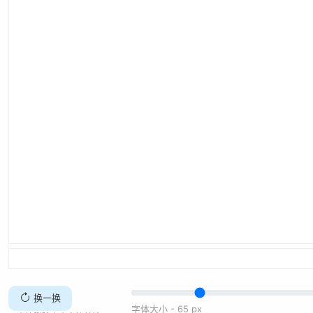
换一换
字体大小 -
65
px