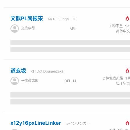
文鼎PL简报宋
AR PL SungtiL GB
1
种字重
Se
文鼎字型
APL
道玄坂
KH Dot Dougenzaka
2
种像素风格
1
平木敬太郎
OFL-1.1
x12y16pxLineLinker
ラインリンカー