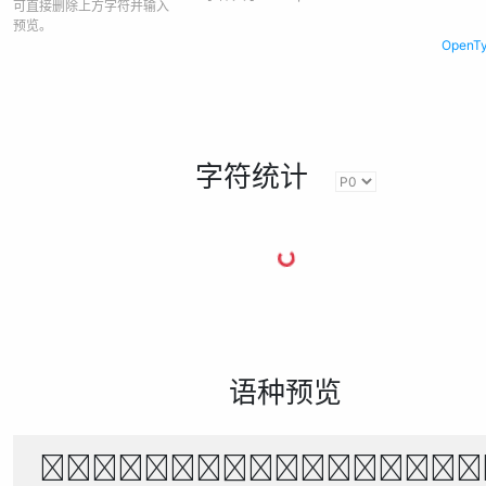
可直接删除上方字符并输入
预览。
Open
字符统计
语种预览
风起时，花落无声。月下独行，山水相