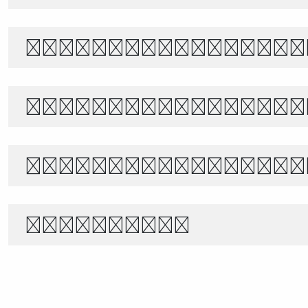
The quick brown f
あきのよの つきにさびしき をがは
世界宇宙浩瀚無垠，科技創新永無止境
1234567890