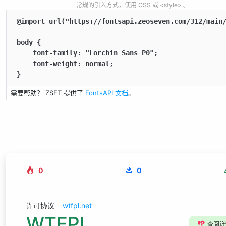
常规的引入方式，使用 CSS 或 <style> 。
@import url("https://fontsapi.zeoseven.com/312/main/
body {

    font-family: "Lorchin Sans P0";

    font-weight: normal;

}
需要帮助？ ZSFT 提供了
FontsAPI 文档
。
0
0
许可协议
wtfpl.net
WTFPL
⁉️
查阅详