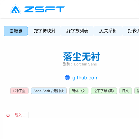
概览
字符映射
字族列表
关系树
嵌
落尘无衬
别称：
Lorchin Sans
github.com
1
种字重
Sans Serif / 无衬线
简体中文
拉丁字母 (英)
日文
载入 ...