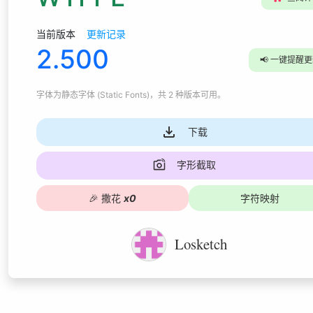
当前版本
更新记录
2.500
📢
一键提醒更
字体为
静态字体 (Static Fonts)
，共 2 种版本可用
。
下载
字形截取
🎉
撒花
x
0
字符映射
Losketch