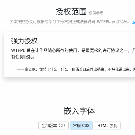
授权范围
仅供参考
字体按照协议可根据或部分字形根据
正式法律许可
WTFPL
获取授权。
w
强力授权
WTFPL 旨在让作品随心所欲的使用，是最宽松的许可协议之一，
有任何限制。
—— 拿去吧，你想干什么干什么，但倘若日后惹出祸来，不把我说出来，
嵌入字体
全部版本
常规 CSS
HTML 强化
(2)