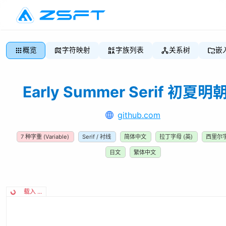
概览
字符映射
字族列表
关系树
嵌
Early Summer Serif 初夏明
github.com
7
种字重
(Variable)
Serif / 衬线
简体中文
拉丁字母 (英)
西里尔字
日文
繁体中文
载入 ...