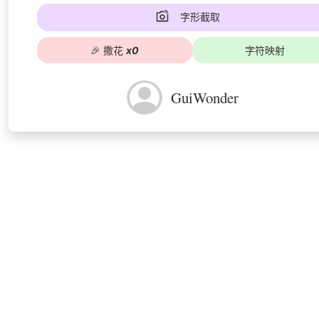
字形截取
🎉
撒花
x
0
字符映射
GuiWonder