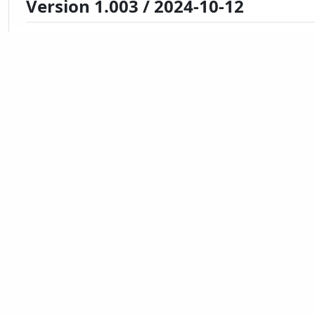
Version 1.003 / 2024-10-12
字体正式收录在 ZSFT FontsAPI 中。
显示全部
* 更新记录中日期表示在 ZSFT 中创建/
排版
道可道，非常道；
可名，非常名。
古今之成大事业、大学问者