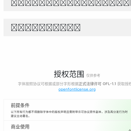
世界宇宙浩瀚無垠，科技創新永無止境
1234567890
授权范围
仅供参考
字体按照协议可根据或部分字形根据
正式法律许可
OFL-1.1
获取授
openfontlicense.org
前提条件
以下所有行为都不得删除字体中的版权声明且需附带许可协议原件副本，涉及再分发行为时
建议主动署名。
商业使用