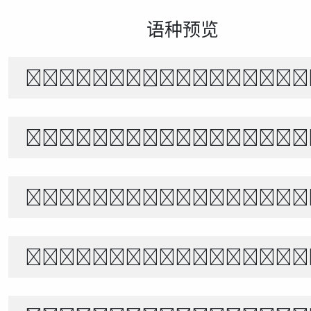
语种预览
风起时，花落无声。月下独行，山水相
The quick brown f
Белый снег тихо п
あきのよの つきにさびしき をがは