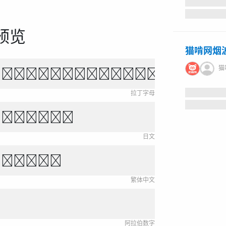
预览
猫啃网烟
猫啃网
own fox jumps over 
拉丁字母
き をがはらや
日文
新永無止境。
繁体中文
阿拉伯数字