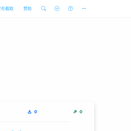
字形截取
赞助
0
🎉
0