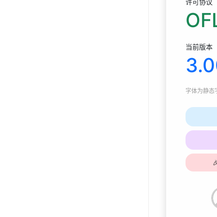
许可协议
OFL
当前版本
3.
字体为
静态字体
