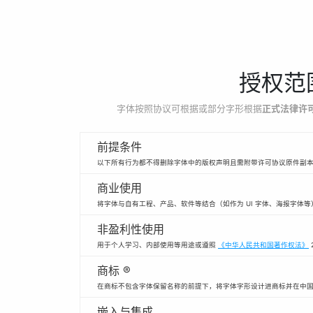
授权范
字体按照协议可根据或部分字形根据
正式法律许
前提条件
以下所有行为都不得删除字体中的版权声明且需附带许可协议原件副
商业使用
将字体与自有工程、产品、软件等结合（如作为 UI 字体、海报字体
非盈利性使用
用于个人学习、内部使用等用途或遵照
《中华人民共和国著作权法》
商标 ®
在商标不包含字体保留名称的前提下，将字体字形设计进商标并在中
嵌入与集成