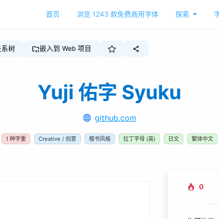
首页
浏览
1243
款免费商用字体
探索
关系树
嵌入到 Web 项目
Yuji 佑字 Syuku
github.com
1
种字重
Creative / 创意
楷书风格
拉丁字母 (英)
日文
繁体中文
0