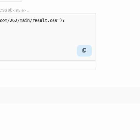
 或 <style> 。
com/262/main/result.css");

後不見來者。念天地