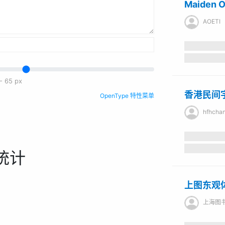
Maiden 
AOETI
-
65
px
香港民间
OpenType 特性菜单
hfhcha
统计
上图东观
上海图