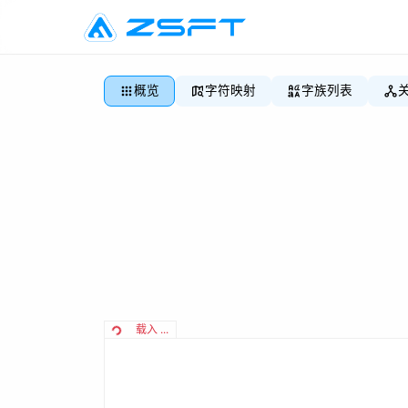
概览
字符映射
字族列表
载入 ...