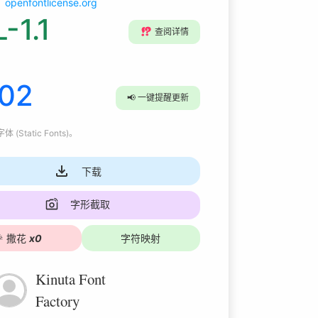
openfontlicense.org
-1.1
⁉️
查阅详情
002
📢
一键提醒更新
 (Static Fonts)
。
下载
字形截取

撒花
x
0
字符映射
Kinuta Font
Factory