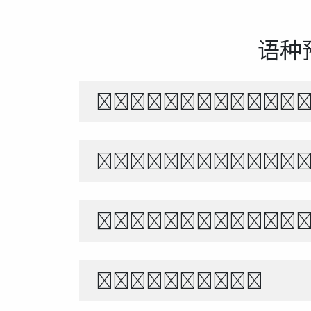
语种
The quick br
あきのよの つきにさびし
世界宇宙浩瀚無垠，科技創
1234567890