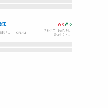
波宋
🎉
0
0
7
种字重
Serif / 衬线
 / 新愚公
OFL-1.1
the lazy dog.
简体中文 / 拉丁字母 (英) / 西里尔字母 (俄) / 日文 / 谚文 / 繁体中文 / 希腊文