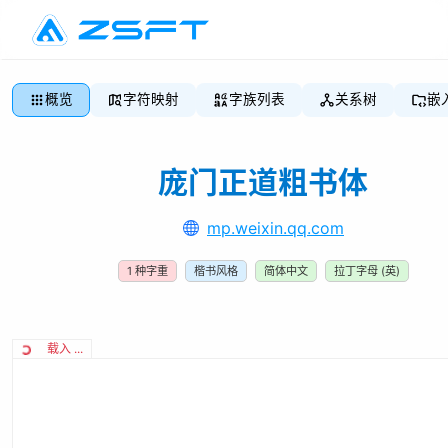
概览
字符映射
字族列表
关系树
嵌
庞门正道粗书体
mp.weixin.qq.com
1
种字重
楷书风格
简体中文
拉丁字母 (英)
载入 ...