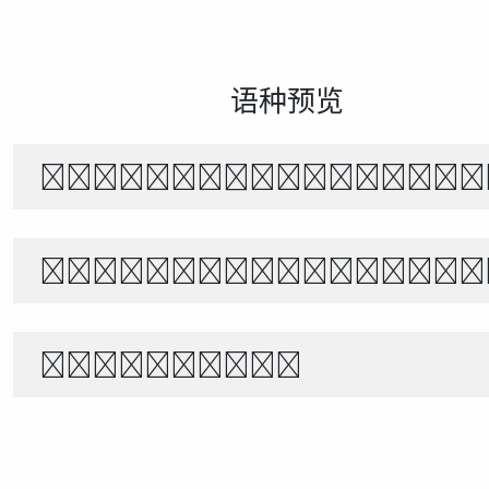
语种预览
风起时，花落无声。月下独行，山水相
The quick brown f
1234567890