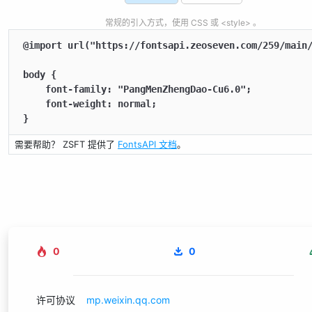
常规的引入方式，使用 CSS 或 <style> 。
@import url("https://fontsapi.zeoseven.com/259/main/
body {

    font-family: "PangMenZhengDao-Cu6.0";

    font-weight: normal;

}
需要帮助？ ZSFT 提供了
FontsAPI 文档
。
0
0
许可协议
mp.weixin.qq.com