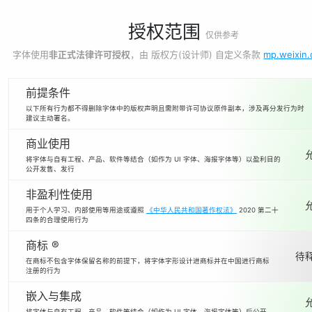
授权范围
仅供参考
字体使用
非正式法律许可授权
，由 版权方(设计师) 自定义条款
mp.weixin
前提条件
以下所有行为都不得删除字体中的版权声明且需附带许可协议原件副本，涉及再分发行为时
建议主动署名。
商业使用
将字体与自有工程、产品、软件等结合（如作为 UI 字体、海报字体等）以盈利目的
公开发售、发行
非盈利性使用
用于个人学习、内部使用等用途或遵照
《中华人民共和国著作权法》
2020 第二十
四条的合理使用行为
商标 ®
待释
在商标不包含字体保留名称的前提下，将字体字形设计进商标并在中国进行商标
注册的行为
嵌入与集成
将字体与自有工程、产品、软件等结合（如作为 UI 字体、海报字体等）后公开