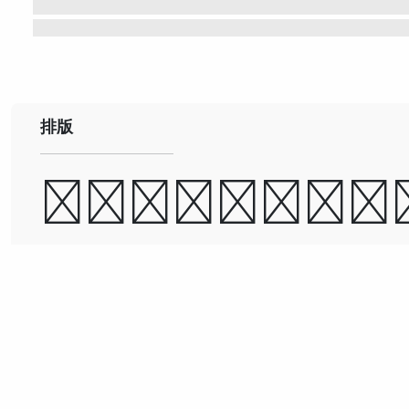
排版
道可道，非常道；
可名，非常名。
古今之成大事业、大学问者
必经过三种之境界：“昨夜