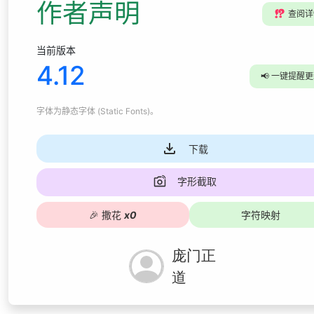
作者声明
⁉️
查阅详
当前版本
4.12
📢
一键提醒更
字体为
静态字体 (Static Fonts)
。
下载
字形截取
🎉
撒花
x
0
字符映射
庞门正
道