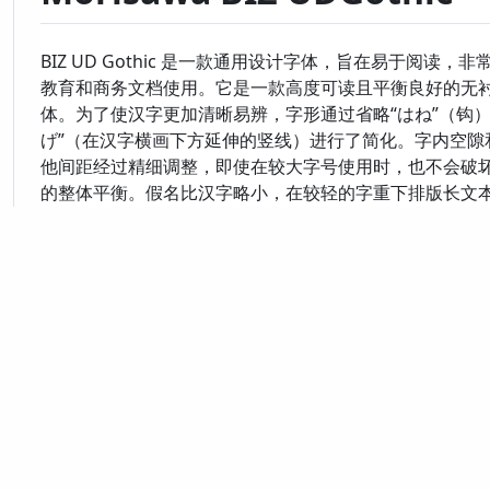
BIZ UD Gothic 是一款通用设计字体，旨在易于阅读，非
教育和商务文档使用。它是一款高度可读且平衡良好的无
体。为了使汉字更加清晰易辨，字形通过省略“はね”（钩）
げ”（在汉字横画下方延伸的竖线）进行了简化。字内空隙
他间距经过精细调整，即使在较大字号使用时，也不会破
的整体平衡。假名比汉字略小，在较轻的字重下排版长文
可以呈现良好的节奏感和流畅性。
Source:
github.com/googlefonts/morisawa-biz-u
排版
前不見古人，後不