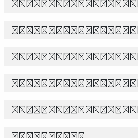
The quick brown f
Белый снег тихо п
あきのよの つきにさびしき をがは
世界宇宙浩瀚無垠，科技創新永無止境
Θέλει αρετή και τ
1234567890