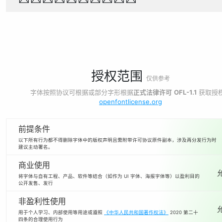
授权范围
仅供参考
字体按照协议可根据或部分字形根据
正式法律许可
OFL-1.1
获取授
openfontlicense.org
前提条件
以下所有行为都不得删除字体中的版权声明且需附带许可协议原件副本，涉及再分发行为时
建议主动署名。
商业使用
将字体与自有工程、产品、软件等结合（如作为 UI 字体、海报字体等）以盈利目的
公开发售、发行
非盈利性使用
用于个人学习、内部使用等用途或遵照
《中华人民共和国著作权法》
2020 第二十
四条的合理使用行为