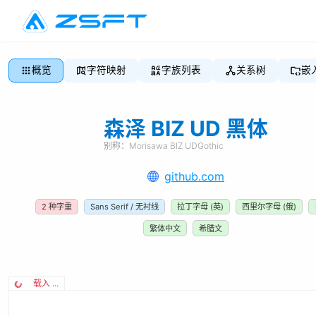
概览
字符映射
字族列表
关系树
嵌
森泽 BIZ UD 黑体
别称：
Morisawa BIZ UDGothic
github.com
2
种字重
Sans Serif / 无衬线
拉丁字母 (英)
西里尔字母 (俄)
繁体中文
希腊文
载入 ...