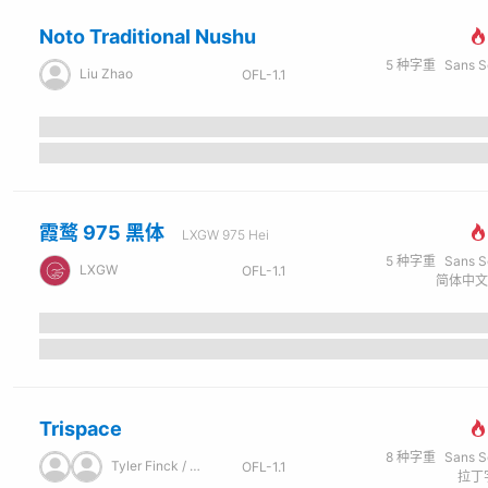
Noto Traditional Nushu
5
种字重
Sans Seri
Liu Zhao
OFL-1.1
霞鹜 975 黑体
LXGW 975 Hei
5
种字重
Sans Seri
LXGW
OFL-1.1
Trispace
8
种字重
Sans Seri
Tyler Finck / ETC
OFL-1.1
拉丁字