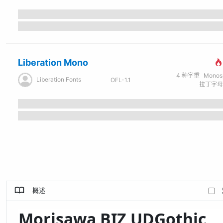
Liberation Mono
4
种字重
Monospa
Liberation Fonts
OFL-1.1
概述
Morisawa BIZ UDGothic