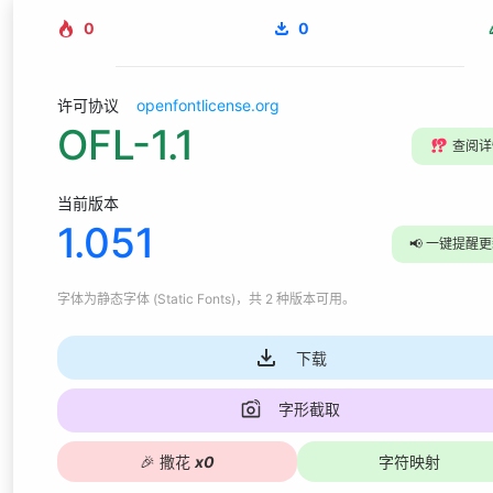
0
0
许可协议
openfontlicense.org
OFL-1.1
⁉️
查阅详
当前版本
1.051
📢
一键提醒更
字体为
静态字体 (Static Fonts)
，共 2 种版本可用
。
下载
字形截取
🎉
撒花
x
0
字符映射