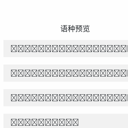
语种预览
The quick brown f
あきのよの つきにさびしき をがは
世界宇宙浩瀚無垠，科技創新永無止境
1234567890