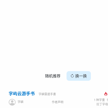
随机推荐
换一换
字屿云游手书
字嶼雲遊手書
1
种字重
字嶼
作者声明