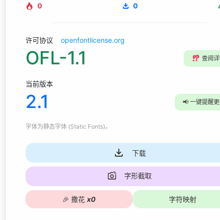
0
0
许可协议
openfontlicense.org
OFL-1.1
⁉️
查阅详
当前版本
2.1
📢
一键提醒更
字体为
静态字体 (Static Fonts)
。
下载
字形截取
🎉
撒花
x
0
字符映射