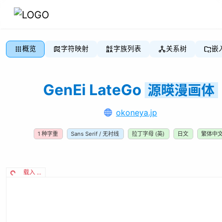
概览
字符映射
字族列表
关系树
嵌
GenEi LateGo
源暎漫画体
okoneya.jp
1
种字重
Sans Serif / 无衬线
拉丁字母 (英)
日文
繁体中
载入 ...