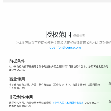
授权范围
仅供参考
字体按照协议可根据或部分字形根据
正式法律许可
OFL-1.1
获取授
openfontlicense.org
前提条件
以下所有行为都不得删除字体中的版权声明且需附带许可协议原件副本，涉及再分发行为时
建议主动署名。
商业使用
将字体与自有工程、产品、软件等结合（如作为 UI 字体、海报字体等）以盈利目的
公开发售、发行
非盈利性使用
用于个人学习、内部使用等用途或遵照
《中华人民共和国著作权法》
2020 第二十
四条的合理使用行为