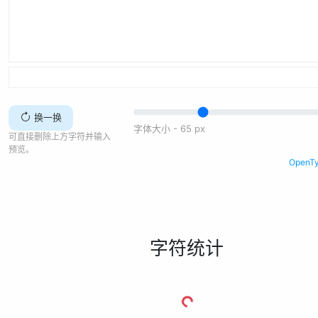
换一换
字体大小 -
65
px
可直接删除上方字符并输入
预览。
Open
字符统计