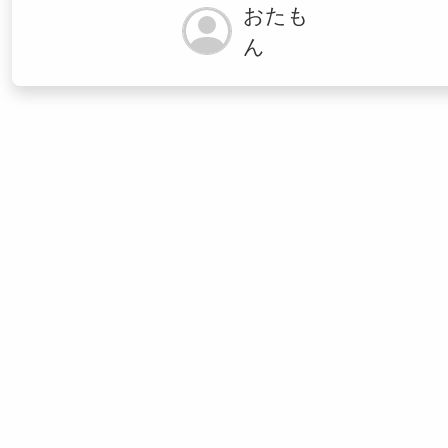
おたも
ん