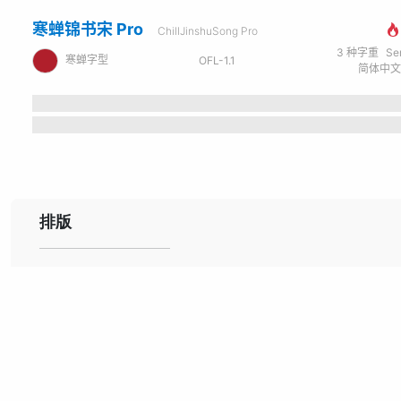
寒蝉锦书宋 Pro
ChillJinshuSong Pro
3
种字重
Se
寒蝉字型
OFL-1.1
排版
前不見古人，後不
來者。念天地之悠