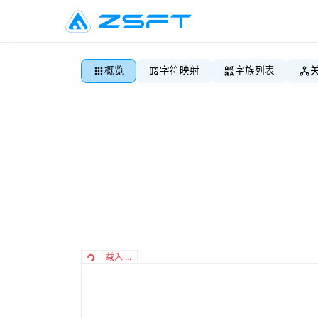
概览
字符映射
字族列表
载入 ...