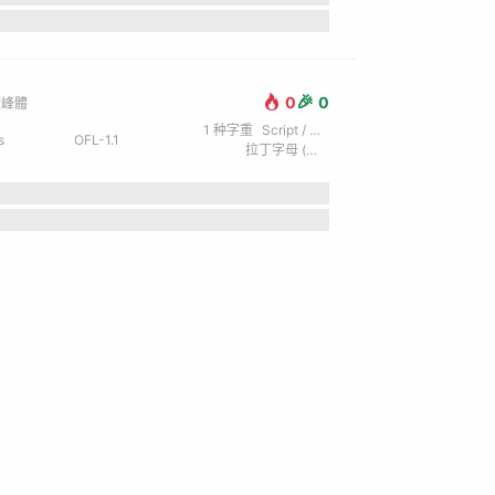
🎉
0
0
隨峰體
1
种字重
Script / 手写
s
OFL-1.1
拉丁字母 (英) / 繁体中文
the lazy dog.