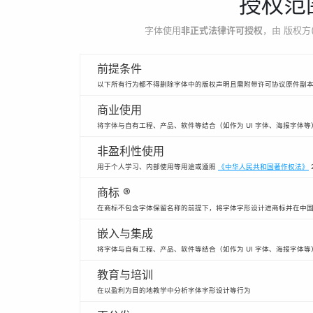
授权范
字体使用
非正式法律许可授权
，由 版权方
前提条件
以下所有行为都不得删除字体中的版权声明且需附带许可协议原件副
商业使用
将字体与自有工程、产品、软件等结合（如作为 UI 字体、海报字体
非盈利性使用
用于个人学习、内部使用等用途或遵照
《中华人民共和国著作权法》
商标 ®
在商标不包含字体保留名称的前提下，将字体字形设计进商标并在中
嵌入与集成
将字体与自有工程、产品、软件等结合（如作为 UI 字体、海报字体等
教育与培训
在以盈利为目的地教学中分析字体字形设计等行为