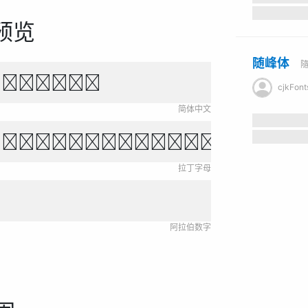
预览
随峰体
行，山水相映。
cjkFont
简体中文
own fox jumps over 
拉丁字母
阿拉伯数字