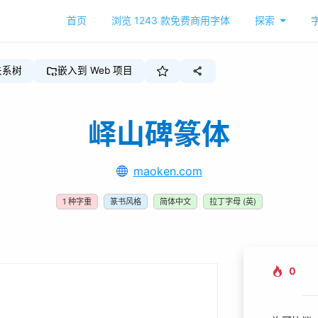
首页
浏览
1243
款免费商用字体
探索
关系树
嵌入到 Web 项目
峄山碑篆体
maoken.com
1
种字重
篆书风格
简体中文
拉丁字母 (英)
0