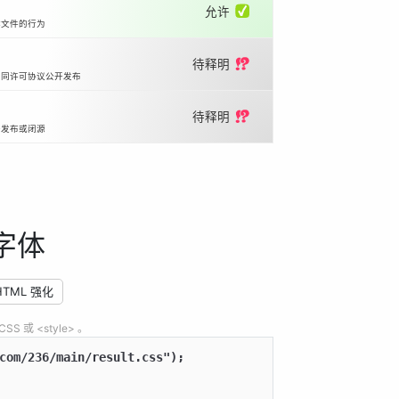
允许 ✅
体文件的行为
待释明 ⁉️
相同许可协议公开发布
待释明 ⁉️
开发布或闭源
字体
HTML 强化
 或 <style> 。
com/236/main/result.css");
