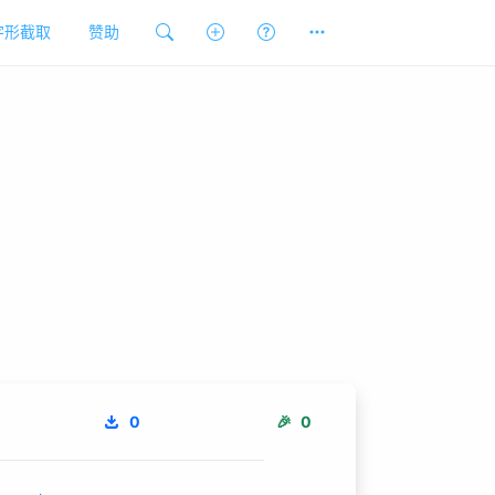
字形截取
赞助
0
🎉
0