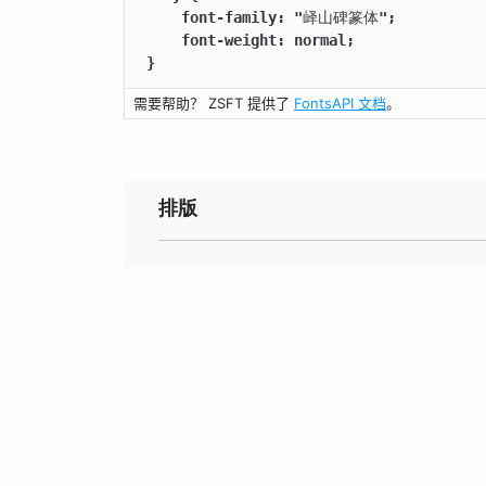
    font-family: "峄山碑篆体";

    font-weight: normal;

}
需要帮助？ ZSFT 提供了
FontsAPI 文档
。
排版
道可道，非常
古今之成大事业、大
上高楼，望尽天涯路
悴”，此第二境也。