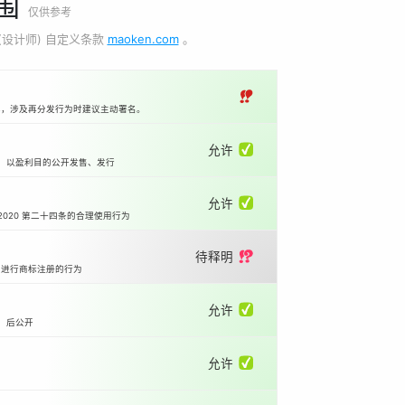
围
仅供参考
(设计师) 自定义条款
maoken.com
。
‼
本，涉及再分发行为时建议主动署名。
允许 ✅
等）以盈利目的公开发售、发行
允许 ✅
2020 第二十四条的合理使用行为
待释明 ⁉️
国进行商标注册的行为
允许 ✅
）后公开
允许 ✅