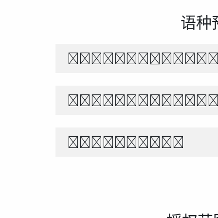
语种
风起时，花落无声。月下独
The quick br
1234567890