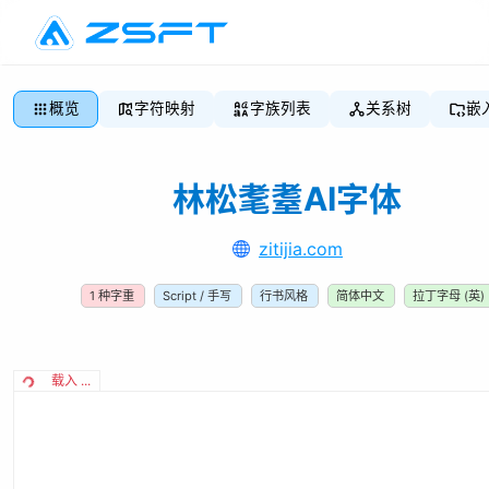
概览
字符映射
字族列表
关系树
嵌
林松耄耋AI字体
zitijia.com
1
种字重
Script / 手写
行书风格
简体中文
拉丁字母 (英)
载入 ...