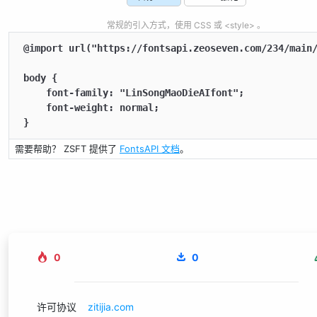
常规的引入方式，使用 CSS 或 <style> 。
@import url("https://fontsapi.zeoseven.com/234/main/
body {

    font-family: "LinSongMaoDieAIfont";

    font-weight: normal;

}
需要帮助？ ZSFT 提供了
FontsAPI 文档
。
0
0
许可协议
zitijia.com