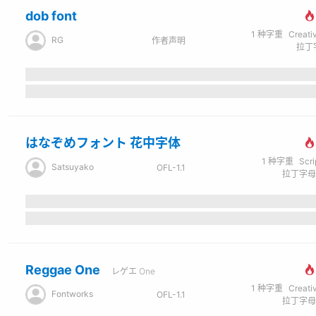
dob font
1
种字重
Creati
RG
作者声明
拉丁字
はなぞめフォント 花中字体
1
种字重
Scr
Satsuyako
OFL-1.1
Reggae One
レゲエ One
1
种字重
Creati
Fontworks
OFL-1.1