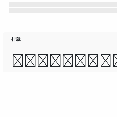
排版
道可道，非常道；
可名，非常名。
古今之成大事业、大学问者
必经过三种之境界：“昨夜