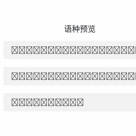
语种预览
风起时，花落无声。月下独行，山水相
The quick brown f
1234567890