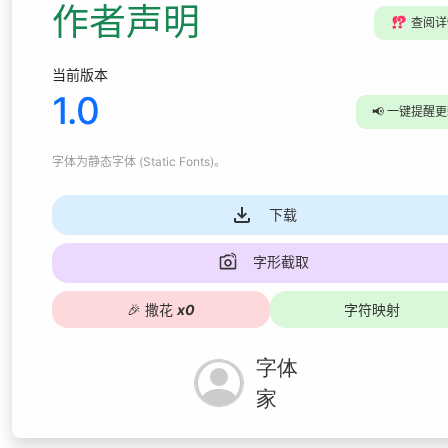
作者声明
⁉️
查阅详
当前版本
1.0
📢
一键提醒更
字体为
静态字体 (Static Fonts)
。
下载
字形截取
🎉
撒花
x
0
字符映射
字体
家