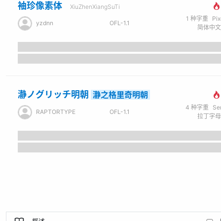
袖珍像素体
XiuZhenXiangSuTi
1
种字重
Pi
yzdnn
OFL-1.1
瀞ノグリッチ明朝
瀞之格里奇明朝
4
种字重
Se
RAPTORTYPE
OFL-1.1