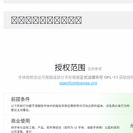
1234567890
授权范围
仅供参考
字体按照协议可根据或部分字形根据
正式法律许可
OFL-1.1
获取授
openfontlicense.org
前提条件
以下所有行为都不得删除字体中的版权声明且需附带许可协议原件副本，涉及再分发行为时
建议主动署名。
商业使用
将字体与自有工程、产品、软件等结合（如作为 UI 字体、海报字体等）以盈利目的
公开发售、发行