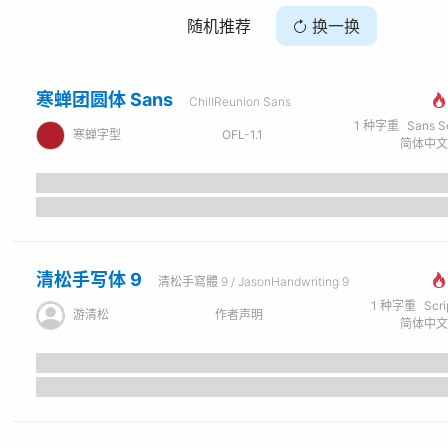
随机推荐
换一换
寒蝉团圆体 Sans
ChillReunion Sans
1
种字重
Sans Seri
寒蝉字型
OFL-1.1
清松手写体 9
清松手寫體 9 / JasonHandwriting 9
1
种字重
Scr
游清松
作者声明