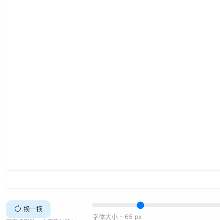
换一换
字体大小 -
65
px