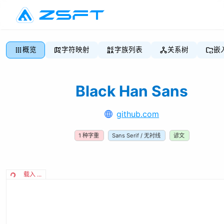
概览
字符映射
字族列表
关系树
嵌
Black Han Sans
github.com
1
种字重
Sans Serif / 无衬线
谚文
载入 ...