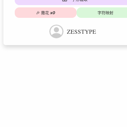
🎉
撒花
x
0
字符映射
ZESSTYPE