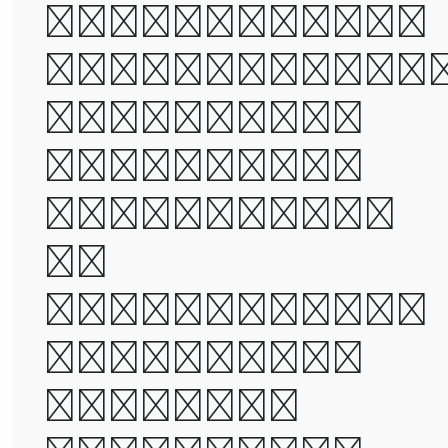
the worst of
times, it wa
the age of
wisdom, it
was the age
of
foolishness,
it was the
epoch of