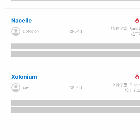
Nacelle
16
种字重
Sans Ser
Dotcolon
OFL-1.1
拉丁字
Xolonium
2
种字重
Displ
sev
OFL-1.1