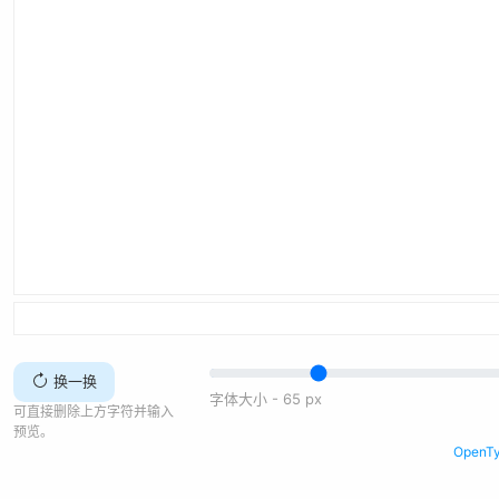
换一换
字体大小 -
65
px
可直接删除上方字符并输入
预览。
Open