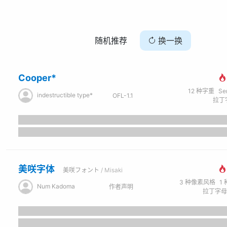
随机推荐
换一换
Cooper*
12
种字重
Se
indestructible type*
OFL-1.1
拉丁字
美咲字体
美咲フォント / Misaki
3
种像素风格
1
Num Kadoma
作者声明