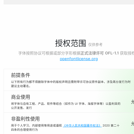
授权范围
仅供参考
字体按照协议可根据或部分字形根据
正式法律许可
OFL-1.1
获取授
openfontlicense.org
前提条件
以下所有行为都不得删除字体中的版权声明且需附带许可协议原件副本，涉及再分发行为时
建议主动署名。
商业使用
将字体与自有工程、产品、软件等结合（如作为 UI 字体、海报字体等）以盈利目的
公开发售、发行
非盈利性使用
用于个人学习、内部使用等用途或遵照
《中华人民共和国著作权法》
2020 第二十
四条的合理使用行为