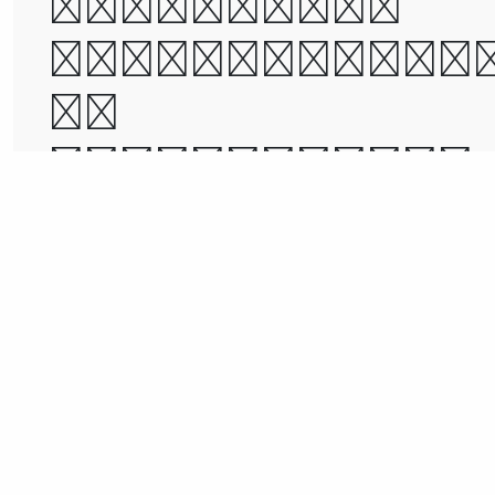
belief, it
was the epoc
of
incredulity,
it was the
season of
Light, it wa
the season o
Darkness, it
was the