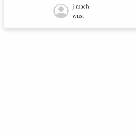
j.mach
wust