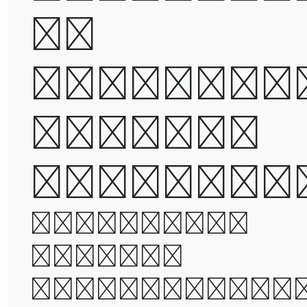
be
destroye
but not
defeated
It was the
best of
times, it wa