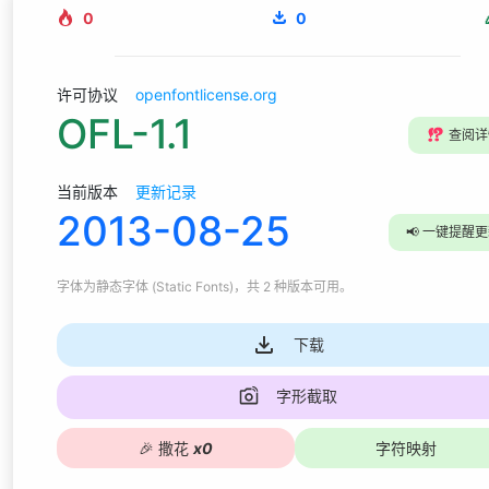
0
0
许可协议
openfontlicense.org
OFL-1.1
⁉️
查阅详
当前版本
更新记录
2013-08-25
📢
一键提醒更
字体为
静态字体 (Static Fonts)
，共 2 种版本可用
。
下载
字形截取
🎉
撒花
x
0
字符映射