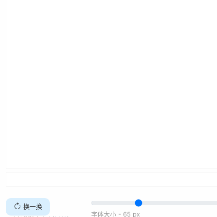
换一换
字体大小 -
65
px