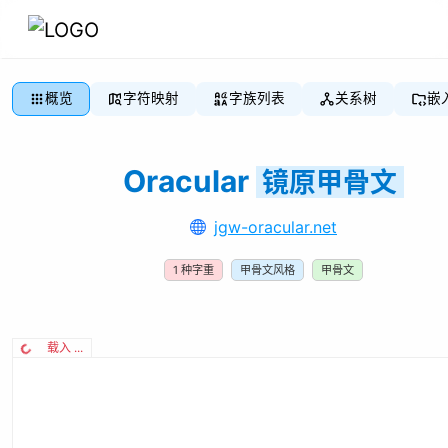
概览
字符映射
字族列表
关系树
嵌
Oracular
镜原甲骨文
jgw-oracular.net
1
种字重
甲骨文风格
甲骨文
载入 ...