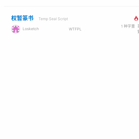
权暂篆书
Temp Seal Script
1
种字重
Losketch
WTFPL
概述
镜原甲骨文
镜原甲骨文字库，为笔者在过去三年间使用人工描摹和计