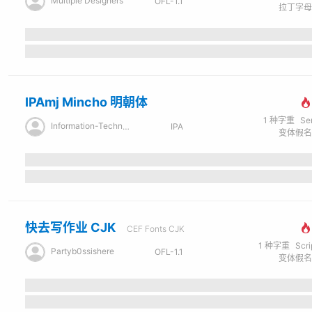
Multiple Designers
OFL-1.1
IPAmj Mincho 明朝体
1
种字重
Se
Information-Technology Promotion Agency
IPA
快去写作业 CJK
CEF Fonts CJK
1
种字重
Scr
Partyb0ssishere
OFL-1.1