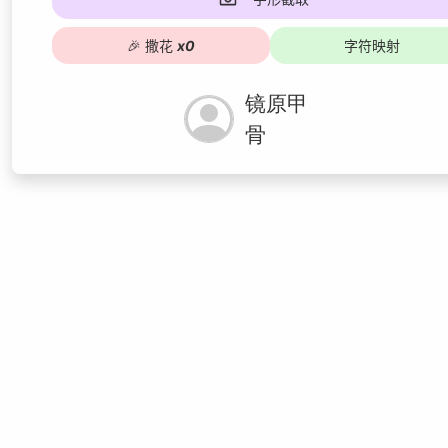
🎉
撒花
x
0
字符映射
镜原甲
骨