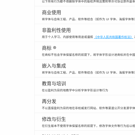
以下所有行为都不得删除字体中的版权声明且需附带许可协议原件副
商业使用
将字体与自有工程、产品、软件等结合（如作为 UI 字体、海报字体
非盈利性使用
用于个人学习、内部使用等用途或遵照
《中华人民共和国著作权法》
商标 ®
在商标不包含字体保留名称的前提下，将字体字形设计进商标并在中
嵌入与集成
将字体与自有工程、产品、软件等结合（如作为 UI 字体、海报字体等
教育与培训
在以盈利为目的地教学中分析字体字形设计等行为
再分发
不以直接盈利为目的地在非权威发行网站、软件等渠道公开分发源字
修改与衍生
在衍生版本不使用字体保留名称的前提下，修改字体文件等行为后以