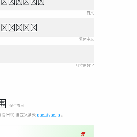
き をがはらや
日文
新永無止境。
繁体中文
阿拉伯数字
围
仅供参考
(设计师) 自定义条款
opentype.jp
。
‼