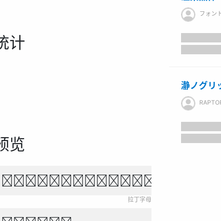
フォン
统计
瀞ノグリ
RAPTO
预览
own fox jumps over 
拉丁字母