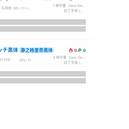
1
种字重
Sans Serif / 无衬线
トな自由
OFL-1.1 × IPA
拉丁字母 (英) / 西里尔字母 (俄) / 日文 / 繁体中文
ッチ黒体
🎉
瀞之格里奇黑体
0
0
4
种字重
Sans Serif / 无衬线
RTYPE
OFL-1.1
拉丁字母 (英) / 西里尔字母 (俄) / 日文 / 繁体中文
the lazy dog.