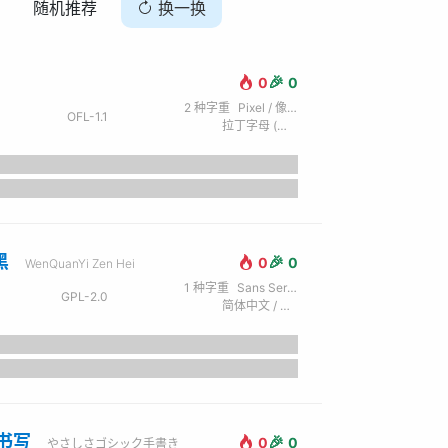
随机推荐
换一换
🎉
0
0
2
种字重
Pixel / 像素
OFL-1.1
拉丁字母 (英) / 西里尔字母 (俄) / 希腊文
黑
🎉
0
0
WenQuanYi Zen Hei
1
种字重
Sans Serif / 无衬线
GPL-2.0
简体中文 / 拉丁字母 (英) / 西里尔字母 (俄) / 日文 / 谚文 / 繁体中文 / 希腊文
书写
🎉
0
0
やさしさゴシック手書き