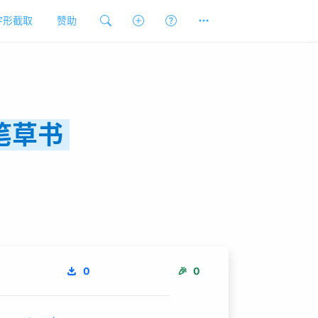
字形截取
赞助
笔草书
0
🎉
0