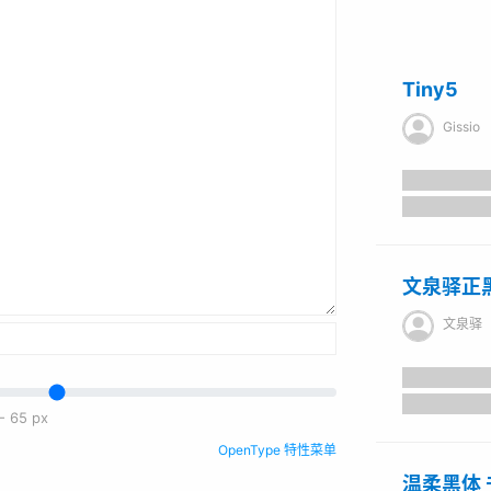
Tiny5
Gissio
文泉驿正
文泉驿
-
65
px
OpenType 特性菜单
温柔黑体 