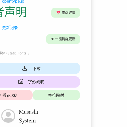
opentype.jp
者声明
⁉️
查阅详情
更新记录
📢
一键提醒更新
 (Static Fonts)
。
下载
字形截取

撒花
x
0
字符映射
Musashi
System