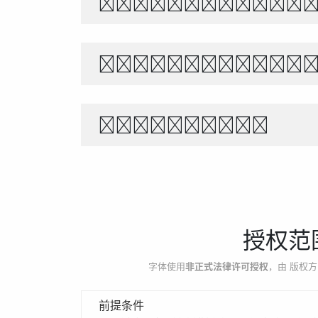
あきのよの つきにさびし
世界宇宙浩瀚無垠，科技創
1234567890
授权范
字体使用
非正式法律许可授权
，由 版权方
前提条件