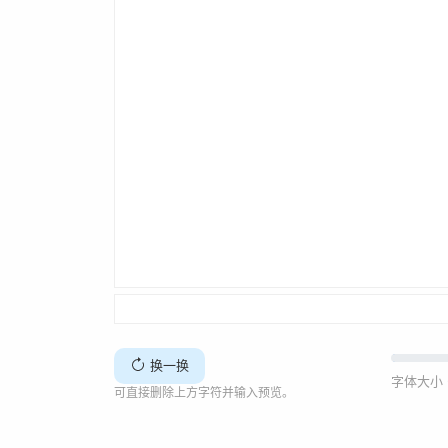
换一换
字体大小 
可直接删除上方字符并输入预览。