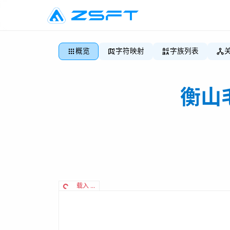
概览
字符映射
字族列表
衡山
载入 ...