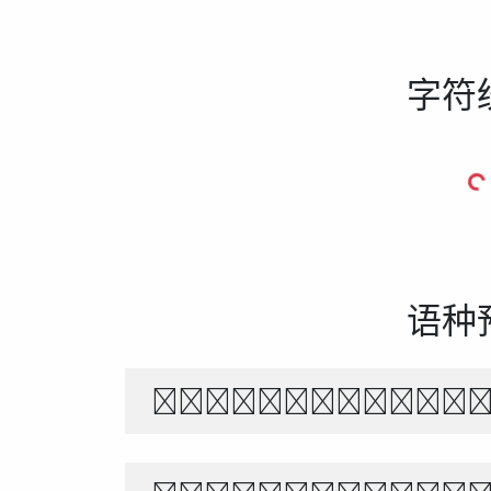
字符
语种
The quick br