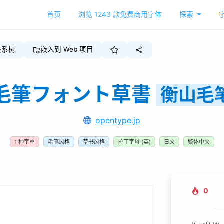
首页
浏览
1243
款免费商用字体
探索
关系树
嵌入到 Web 项目
毛筆フォント草書
衡山毛
opentype.jp
1
种字重
毛笔风格
草书风格
拉丁字母 (英)
日文
繁体中文
0