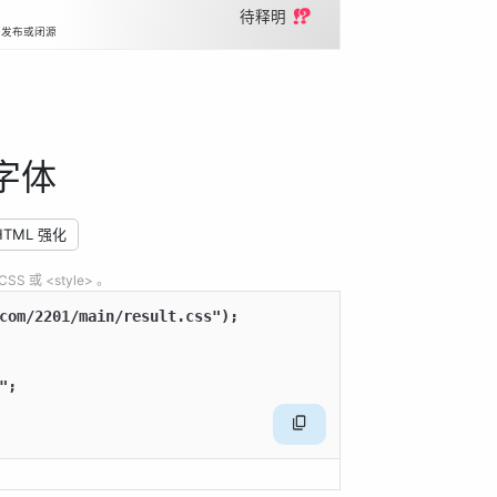
待释明 ⁉️
开发布或闭源
字体
HTML 强化
 或 <style> 。
com/2201/main/result.css");

;
