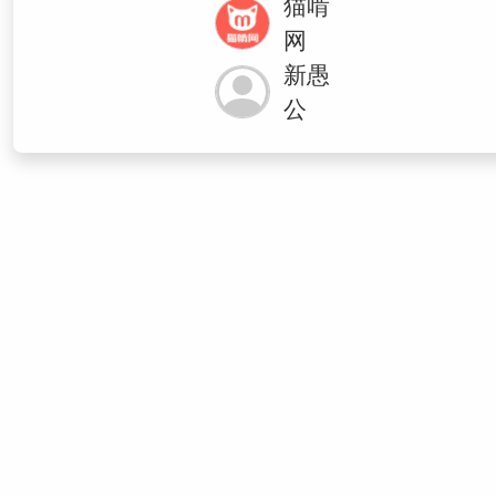
猫啃
网
新愚
公