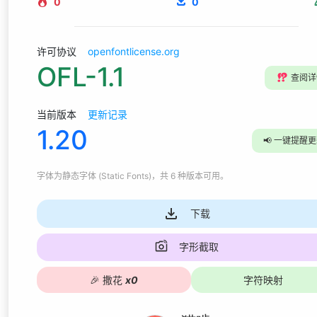
0
0
许可协议
openfontlicense.org
OFL-1.1
⁉️
查阅详
当前版本
更新记录
1.20
📢
一键提醒更
字体为
静态字体 (Static Fonts)
，共 6 种版本可用
。
下载
字形截取
🎉
撒花
x
0
字符映射