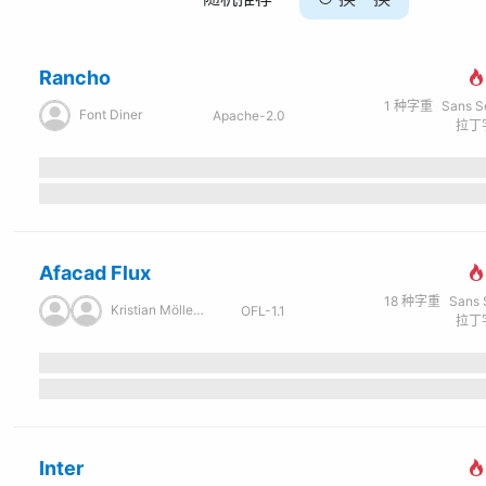
Rancho
1
种字重
Sans Seri
Font Diner
Apache-2.0
拉丁字
Afacad Flux
18
种字重
Sans Ser
Kristian Möller / Dicotype
OFL-1.1
拉丁字
Inter