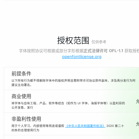
授权范围
仅供参考
字体按照协议可根据或部分字形根据
正式法律许可
OFL-1.1
获取授
openfontlicense.org
前提条件
以下所有行为都不得删除字体中的版权声明且需附带许可协议原件副本，涉及再分发行为时
建议主动署名。
商业使用
将字体与自有工程、产品、软件等结合（如作为 UI 字体、海报字体等）以盈利目的
公开发售、发行
非盈利性使用
用于个人学习、内部使用等用途或遵照
《中华人民共和国著作权法》
2020 第二十
四条的合理使用行为