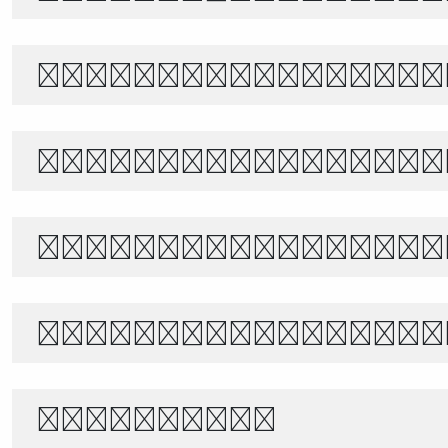
The quick brown f
Белый снег тихо п
あきのよの つきにさびしき をがは
世界宇宙浩瀚無垠，科技創新永無止境
1234567890