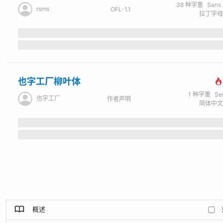
38
种字重
Sans Se
rsms
OFL-1.1
也字工厂柳叶体
1
种字重
Se
也字工厂
作者声明
概述