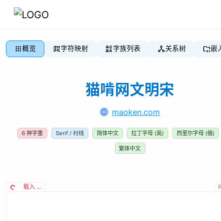
概览
字符映射
字族列表
关系树
嵌
猫啃网文明宋
maoken.com
6
种字重
Serif / 衬线
简体中文
拉丁字母 (英)
西里尔字母 (俄)
繁体中文
载入 ...