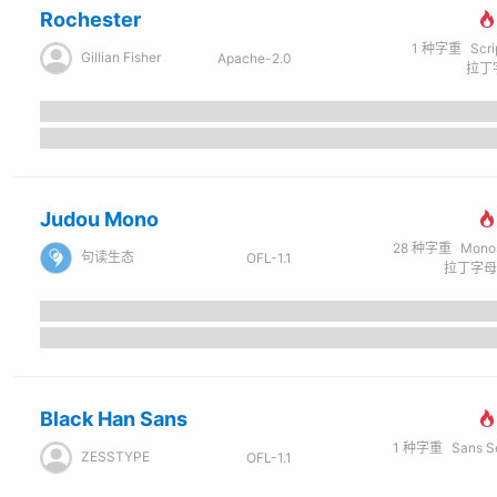
Rochester
1
种字重
Scr
Gillian Fisher
Apache-2.0
拉丁字
Judou Mono
28
种字重
Monospa
句读生态
OFL-1.1
Black Han Sans
1
种字重
Sans Seri
ZESSTYPE
OFL-1.1