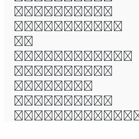
wisdom, it
was the age
of
foolishness,
it was the
epoch of
belief, it
was the epoc
of