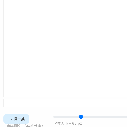
换一换
字体大小 -
65
px
可直接删除上方字符并输入