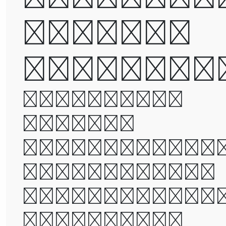
but not
defeated
It was the
best of
times, it wa
the worst of
times, it wa
the age of